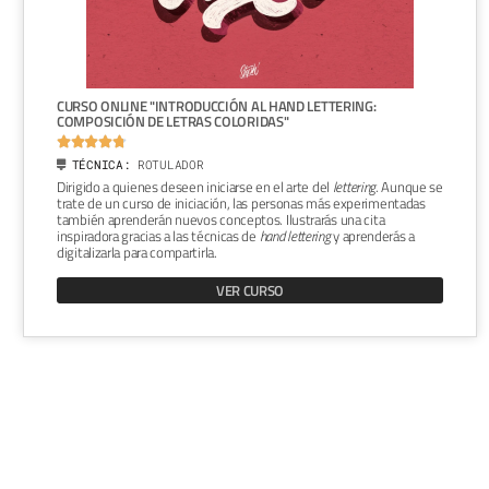
CURSO ONLINE "INTRODUCCIÓN AL HAND LETTERING:
COMPOSICIÓN DE LETRAS COLORIDAS"





TÉCNICA:
ROTULADOR
Dirigido a quienes deseen iniciarse en el arte del
lettering
. Aunque se
trate de un curso de iniciación, las personas más experimentadas
también aprenderán nuevos conceptos. Ilustrarás una cita
inspiradora gracias a las técnicas de
hand lettering
y aprenderás a
digitalizarla para compartirla.
VER CURSO