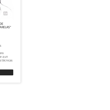
ADOBE PHOTOSHOP"





TÉCNICA:
SOFTWARE
Un pack de 5 cursos introductorios para
aprender Adobe Photoshop. No son
DE
necesarios conocimientos previos de
ARELAS"
ningún tipo, por lo que está dirigido a
cualquier persona interesada en dar sus
primeros pasos en el retoque de
fotografías y la creación de imágenes
e
digitales.
os
VER CURSO
ara
te a un
s técnicas