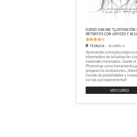
ONLINE "RETRATO CON LÁPIZ,
CURSO ONLINE "ILUSTRACIÓN 
AS DE COLOR Y PHOTOSHOP"
RETRATOS CON LÁPICES Y ACU







ICA:
GRAFITO
TÉCNICA:
ACUARELA
a cualquier aficionado al dibujo y la
Aprenderás conceptos básicos 
ión. Especialmente, si quiere
intermedios de la ilustración y l
r una nueva técnica para hacer
materiales necesarios. Usarás el
únicos. Al final del curso habrás
Photoshop como herramienta p
 un retrato realista en papel a
preparar tus ilustraciones. ¡Ábre
n un acabado basado en un
mundo de posibilidades y nueva
do muy colorido y pequeños
con las que experimentar!
 muy personales.
VER CURSO
VER CURSO