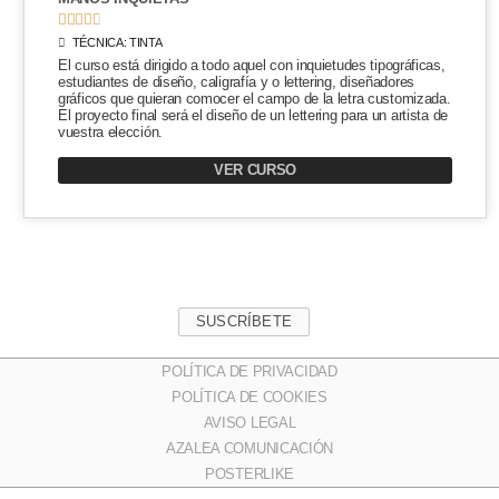





TÉCNICA:
TINTA
El curso está dirigido a todo aquel con inquietudes tipográficas,
estudiantes de diseño, caligrafía y o lettering, diseñadores
gráficos que quieran comocer el campo de la letra customizada.
El proyecto final será el diseño de un lettering para un artista de
vuestra elección.
VER CURSO
SUSCRÍBETE
POLÍTICA DE PRIVACIDAD
POLÍTICA DE COOKIES
AVISO LEGAL
AZALEA COMUNICACIÓN
POSTERLIKE