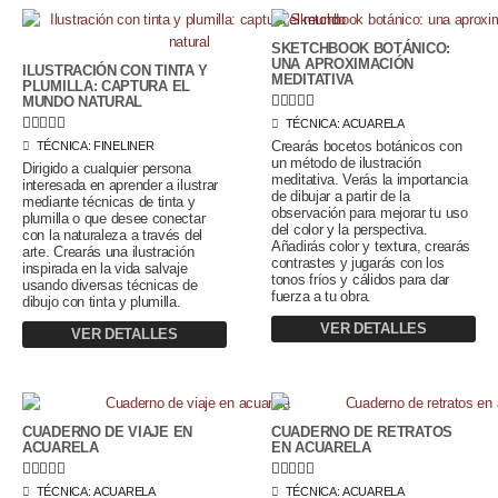
SKETCHBOOK BOTÁNICO:
UNA APROXIMACIÓN
ILUSTRACIÓN CON TINTA Y
MEDITATIVA
PLUMILLA: CAPTURA EL





MUNDO NATURAL





TÉCNICA:
ACUARELA
Crearás bocetos botánicos con
TÉCNICA:
FINELINER
un método de ilustración
Dirigido a cualquier persona
meditativa. Verás la importancia
interesada en aprender a ilustrar
de dibujar a partir de la
mediante técnicas de tinta y
observación para mejorar tu uso
plumilla o que desee conectar
del color y la perspectiva.
con la naturaleza a través del
Añadirás color y textura, crearás
arte. Crearás una ilustración
contrastes y jugarás con los
inspirada en la vida salvaje
tonos fríos y cálidos para dar
usando diversas técnicas de
fuerza a tu obra.
dibujo con tinta y plumilla.
VER DETALLES
VER DETALLES
CUADERNO DE VIAJE EN
CUADERNO DE RETRATOS
ACUARELA
EN ACUARELA










TÉCNICA:
ACUARELA
TÉCNICA:
ACUARELA