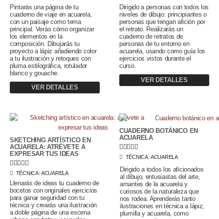
Pintarás una página de tu
Dirigido a personas con todos los
cuaderno de viaje en acuarela,
niveles de dibujo: principiantes o
con un paisaje como tema
personas que tengan afición por
principal. Verás cómo organizar
el retrato. Realizarás un
los elementos en la
cuaderno de retratos de
composición. Dibujarás tu
personas de tu entorno en
proyecto a lápiz añadiendo color
acuarela, usando como guía los
a tu ilustración y retoques con
ejercicios vistos durante el
pluma estilográfica, rotulador
curso.
blanco y gouache.
VER DETALLES
VER DETALLES
CUADERNO BOTÁNICO EN
ACUARELA
SKETCHING ARTÍSTICO EN





ACUARELA: ATRÉVETE A
EXPRESAR TUS IDEAS
TÉCNICA:
ACUARELA





Dirigido a
todos los aficionados
TÉCNICA:
ACUARELA
al dibujo, entusiastas del arte,
Llenarás de ideas tu cuaderno de
amantes de la acuarela y
bocetos con originales ejercicios
curiosos de la naturaleza que
para ganar seguridad con tu
nos rodea. Aprenderás tanto
técnica y crearás una ilustración
ilustraciones en técnica a lápiz,
a doble página de una escena
plumilla y acuarela, como