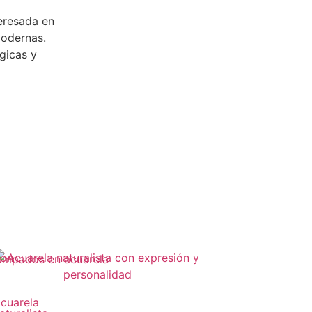
teresada en
modernas.
gicas y
cuarela