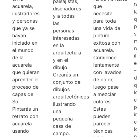
paisajistas,
t
acuarela,
que
diseñadores
l
ilustradores
necesita
y a todas
q
y personas
para toda
las
p
que ya se
una vida de
personas
s
hayan
pintura
interesadas
m
iniciado en
exitosa con
en la
r
el mundo
acuarela.
arquitectura
i
de la
Comience
y en el
e
acuarela
lentamente
dibujo.
–
que quieran
con lavados
Crearás un
d
aprender el
de color,
conjunto de
q
proceso de
luego pase
dibujos
l
capas de
a mezclar
arquitectónicos
e
Sol.
colores.
ilustrando
p
Pintarás un
Estas
una
i
retrato con
pueden
pequeña
e
acuarela
parecer
casa de
l
usando
técnicas
campo.
r