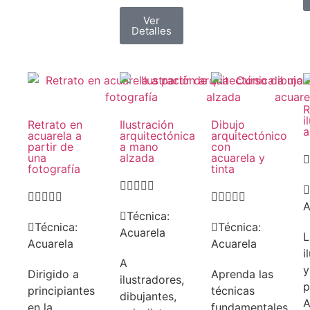
Ver
Detalles
R
i
Retrato en
Ilustración
Dibujo
a
acuarela a
arquitectónica
arquitectónico
partir de
a mano
con
una
alzada
acuarela y

fotografía
tinta















A
Técnica:
Técnica:
Técnica:
Acuarela
L
Acuarela
Acuarela
i
A
y
Dirigido a
Aprenda las
ilustradores,
p
principiantes
técnicas
dibujantes,
A
en la
fundamentales