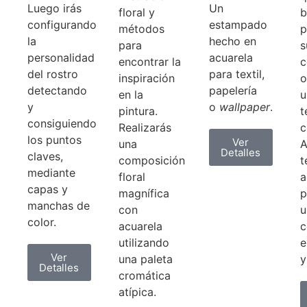
Luego irás
Un
floral y
b
configurando
estampado
métodos
p
la
hecho en
para
s
personalidad
acuarela
encontrar la
c
del rostro
para textil,
inspiración
o
detectando
papelería
en la
u
y
o
wallpaper
.
pintura.
t
consiguiendo
Realizarás
c
los puntos
Ver
una
A
Detalles
claves,
composición
t
mediante
floral
a
capas y
magnífica
p
manchas de
con
u
color.
acuarela
c
utilizando
e
Ver
una paleta
y
Detalles
cromática
atípica.