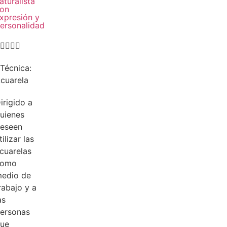
aturalista
on
xpresión y
ersonalidad




Técnica:
cuarela
irigido a
uienes
eseen
tilizar las
cuarelas
como
edio de
rabajo y a
as
ersonas
ue