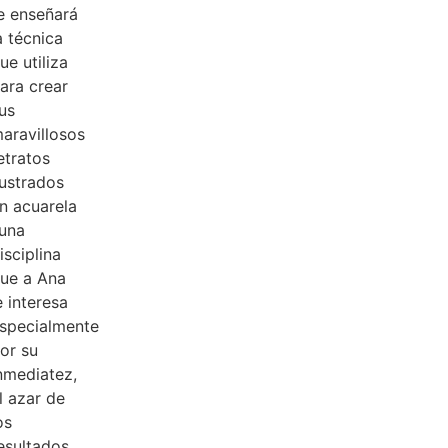
e enseñará
a técnica
ue utiliza
ara crear
us
aravillosos
etratos
lustrados
n acuarela
una
isciplina
ue a Ana
e interesa
specialmente
or su
nmediatez,
l azar de
os
esultados