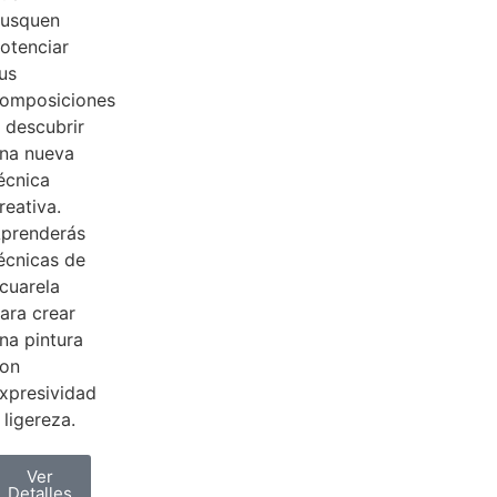
usquen
otenciar
us
omposiciones
 descubrir
na nueva
écnica
reativa.
prenderás
écnicas de
cuarela
ara crear
na pintura
on
xpresividad
 ligereza.
Ver
Detalles