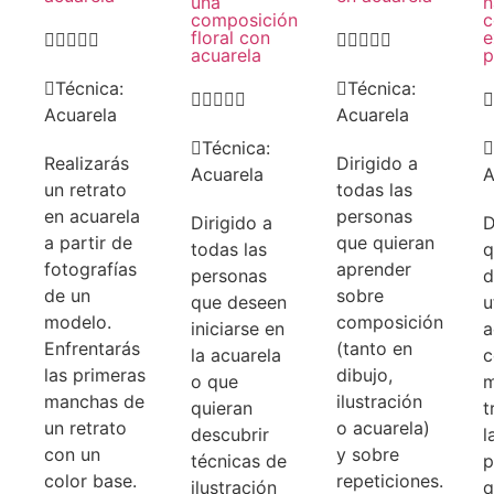
una
n
composición
c
floral con
e










acuarela
p
Técnica:
Técnica:






Acuarela
Acuarela
Técnica:
Realizarás
Dirigido a
Acuarela
A
un retrato
todas las
en acuarela
personas
Dirigido a
D
a partir de
que quieran
todas las
q
fotografías
aprender
personas
d
de un
sobre
que deseen
u
modelo.
composición
iniciarse en
a
Enfrentarás
(tanto en
la acuarela
las primeras
dibujo,
o que
m
manchas de
ilustración
quieran
t
un retrato
o acuarela)
descubrir
l
con un
y sobre
técnicas de
p
color base.
repeticiones.
ilustración
q