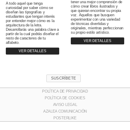
tener una mejor comprensión de
A todo aquel que tenga
cómo crear libros ilustrados y
curiosidad por saber cómo se
que quieran encontrar su propia
diseñan las tipografías y
voz. Aquellos que busquen
estudiantes que tengan interés
experimentar con una variedad
por entender mejor cómo es la
de técnicas divertidas y
arquitectura de la letra.
originales, mientras perfeccionan
Desarrollarás una palabra clave a
su propio estilo artístico.
partir de la cual podrás diseñar el
resto de caracteres de tu
VER DETALLES
alfabeto.
VER DETALLES
SUSCRÍBETE
POLÍTICA DE PRIVACIDAD
POLÍTICA DE COOKIES
AVISO LEGAL
AZALEA COMUNICACIÓN
POSTERLIKE