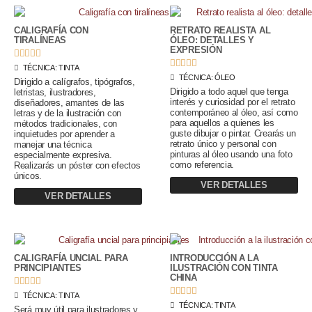
CALIGRAFÍA CON
RETRATO REALISTA AL
TIRALÍNEAS
ÓLEO: DETALLES Y
EXPRESIÓN










TÉCNICA:
TINTA
TÉCNICA:
ÓLEO
Dirigido a calígrafos, tipógrafos,
Dirigido a todo aquel que tenga
letristas, ilustradores,
interés y curiosidad por el retrato
diseñadores, amantes de las
contemporáneo al óleo, así como
letras y de la ilustración con
para aquellos a quienes les
métodos tradicionales, con
guste dibujar o pintar. Crearás un
inquietudes por aprender a
retrato único y personal con
manejar una técnica
pinturas al óleo usando una foto
especialmente expresiva.
como referencia.
Realizarás un póster con efectos
únicos.
VER DETALLES
VER DETALLES
CALIGRAFÍA UNCIAL PARA
INTRODUCCIÓN A LA
PRINCIPIANTES
ILUSTRACIÓN CON TINTA
CHINA










TÉCNICA:
TINTA
TÉCNICA:
TINTA
Será muy útil para ilustradores y