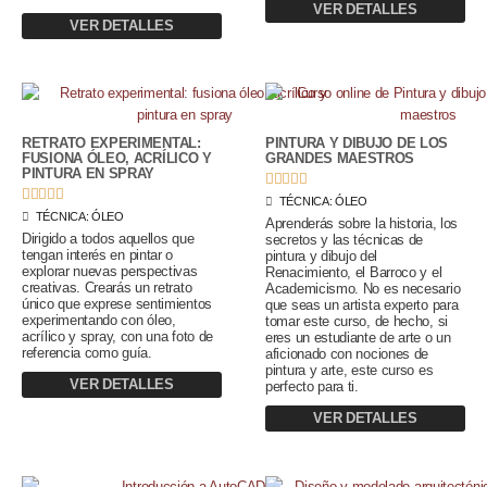
VER DETALLES
VER DETALLES
RETRATO EXPERIMENTAL:
PINTURA Y DIBUJO DE LOS
FUSIONA ÓLEO, ACRÍLICO Y
GRANDES MAESTROS
PINTURA EN SPRAY










TÉCNICA:
ÓLEO
TÉCNICA:
ÓLEO
Aprenderás sobre la historia, los
Dirigido a todos aquellos que
secretos y las técnicas de
tengan interés en pintar o
pintura y dibujo del
explorar nuevas perspectivas
Renacimiento, el Barroco y el
creativas. Crearás un retrato
Academicismo. No es necesario
único que exprese sentimientos
que seas un artista experto para
experimentando con óleo,
tomar este curso, de hecho, si
acrílico y spray, con una foto de
eres un estudiante de arte o un
referencia como guía.
aficionado con nociones de
pintura y arte, este curso es
VER DETALLES
perfecto para ti.
VER DETALLES