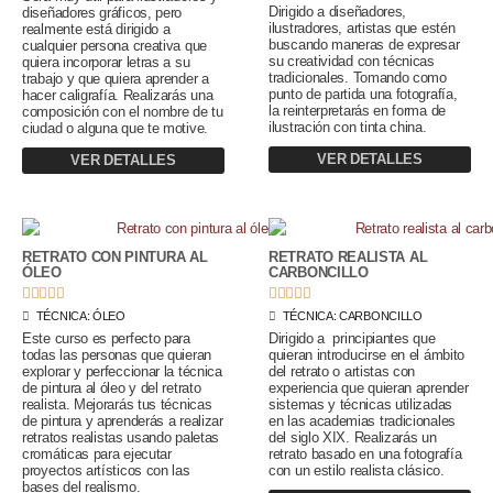
Dirigido a diseñadores,
diseñadores gráficos, pero
ilustradores, artistas que estén
realmente está dirigido a
buscando maneras de expresar
cualquier persona creativa que
su creatividad con técnicas
quiera incorporar letras a su
tradicionales. Tomando como
trabajo y que quiera aprender a
punto de partida una fotografía,
hacer caligrafía. Realizarás una
la reinterpretarás en forma de
composición con el nombre de tu
ilustración con tinta china.
ciudad o alguna que te motive.
VER DETALLES
VER DETALLES
RETRATO CON PINTURA AL
RETRATO REALISTA AL
ÓLEO
CARBONCILLO










TÉCNICA:
ÓLEO
TÉCNICA:
CARBONCILLO
Este curso es perfecto para
Dirigido a principiantes que
todas las personas que quieran
quieran introducirse en el ámbito
explorar y perfeccionar la técnica
del retrato o artistas con
de pintura al óleo y del retrato
experiencia que quieran aprender
realista. Mejorarás tus técnicas
sistemas y técnicas utilizadas
de pintura y aprenderás a realizar
en las academias tradicionales
retratos realistas usando paletas
del siglo XIX. Realizarás un
cromáticas para ejecutar
retrato basado en una fotografía
proyectos artísticos con las
con un estilo realista clásico.
bases del realismo.