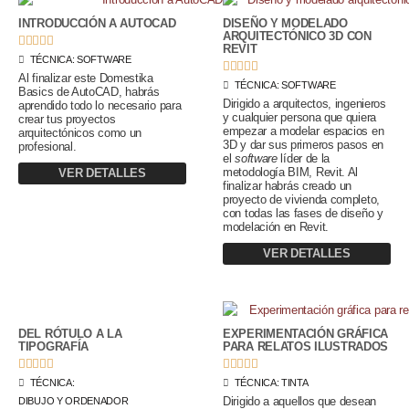
INTRODUCCIÓN A AUTOCAD
DISEÑO Y MODELADO
ARQUITECTÓNICO 3D CON





REVIT
TÉCNICA:
SOFTWARE





Al finalizar este Domestika
TÉCNICA:
SOFTWARE
Basics de AutoCAD, habrás
Dirigido a arquitectos, ingenieros
aprendido todo lo necesario para
y cualquier persona que quiera
crear tus proyectos
empezar a modelar espacios en
arquitectónicos como un
3D y dar sus primeros pasos en
profesional.
el
software
líder de la
metodología BIM, Revit. Al
VER DETALLES
finalizar habrás creado un
proyecto de vivienda completo,
con todas las fases de diseño y
modelación en Revit.
VER DETALLES
DEL RÓTULO A LA
EXPERIMENTACIÓN GRÁFICA
TIPOGRAFÍA
PARA RELATOS ILUSTRADOS










TÉCNICA:
TÉCNICA:
TINTA
Dirigido a aquellos que desean
DIBUJO Y ORDENADOR