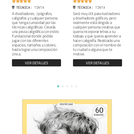










TÉCNICA:
TINTA
TÉCNICA:
TINTA
A diseñadores, tipógrafos,
Será muy útil para ilustradores
calígrafos y cualquier persona
y diseñadores gráficos, pero
que tenga curiosidad por las
realmente está dirigido a
técnicas caligráficas. Crearás
cualquier persona creativa que
una pieza caligráfica con estilo
quiera incorporar letras a su
Fundacional donde podrás
trabajo y que quiera aprender a
jugar con los diferentes
hacer caligrafía. Realizarás una
espacios, tamaños y colores,
composición con el nombre de
hasta lograr una composición
tu ciudad o alguna que te
única.
motive.
VER DETALLES
VER DETALLES
1
2
3
4
5