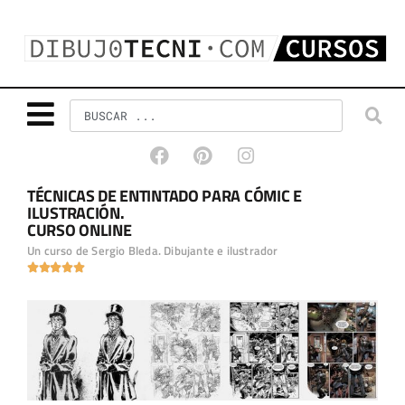
TÉCNICAS DE ENTINTADO PARA CÓMIC E
ILUSTRACIÓN.
CURSO ONLINE
Un curso de Sergio Bleda. Dibujante e ilustrador




