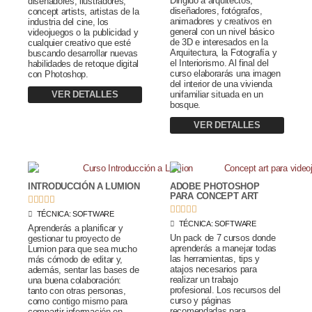
Dirigido a arquitectos,
diseñadores, ilustradores,
diseñadores, fotógrafos,
concept artists, artistas de la
animadores y creativos en
industria del cine, los
general con un nivel básico
videojuegos o la publicidad y
de 3D e interesados en la
cualquier creativo que esté
Arquitectura, la Fotografía y
buscando desarrollar nuevas
el Interiorismo. Al final del
habilidades de retoque digital
curso elaborarás una imagen
con Photoshop.
del interior de una vivienda
VER DETALLES
unifamiliar situada en un
bosque.
VER DETALLES
INTRODUCCIÓN A LUMION
ADOBE PHOTOSHOP
PARA CONCEPT ART










TÉCNICA:
SOFTWARE
TÉCNICA:
SOFTWARE
Aprenderás a planificar y
Un pack de 7 cursos donde
gestionar tu proyecto de
aprenderás a manejar todas
Lumion para que sea mucho
las herramientas, tips y
más cómodo de editar y,
atajos necesarios para
además, sentar las bases de
realizar un trabajo
una buena colaboración:
profesional. Los recursos del
tanto con otras personas,
curso y páginas
como contigo mismo para
recomendadas para
compartir información en