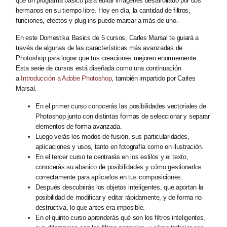
que un programa básico para editar imágenes desarrollado por dos
hermanos en su tiempo libre. Hoy en día, la cantidad de filtros,
funciones, efectos y plug-ins puede marear a más de uno.
En este Domestika Basics de 5 cursos, Carles Marsal te guiará a
través de algunas de las características más avanzadas de
Photoshop para lograr que tus creaciones mejoren enormemente.
Esta serie de cursos está diseñada como una continuación
a
Introducción a Adobe Photoshop
, también impartido por Carles
Marsal.
En el primer curso conocerás las posibilidades vectoriales de
Photoshop junto con distintas formas de seleccionar y separar
elementos de forma avanzada.
Luego verás los modos de fusión, sus particularidades,
aplicaciones y usos, tanto en fotografía como en ilustración.
En el tercer curso te centrarás en los estilos y el texto,
conocerás su abanico de posibilidades y cómo gestionarlos
correctamente para aplicarlos en tus composiciones.
Después descubrirás los objetos inteligentes, que aportan la
posibilidad de modificar y editar rápidamente, y de forma no
destructiva, lo que antes era imposible.
En el quinto curso aprenderás qué son los filtros inteligentes,