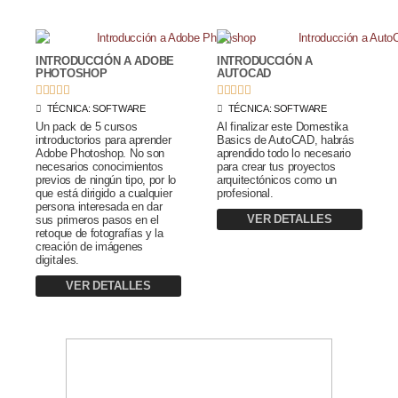
INTRODUCCIÓN A ADOBE
INTRODUCCIÓN A
PHOTOSHOP
AUTOCAD










TÉCNICA:
SOFTWARE
TÉCNICA:
SOFTWARE
Un pack de 5 cursos
Al finalizar este Domestika
introductorios para aprender
Basics de AutoCAD, habrás
Adobe Photoshop. No son
aprendido todo lo necesario
necesarios conocimientos
para crear tus proyectos
previos de ningún tipo, por lo
arquitectónicos como un
que está dirigido a cualquier
profesional.
persona interesada en dar
VER DETALLES
sus primeros pasos en el
retoque de fotografías y la
creación de imágenes
digitales.
VER DETALLES