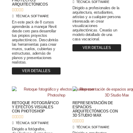
PROYECTOS
TÉCNICA:
SOFTWARE
ARQUITECTÓNICOS
Dirigido a profesionales de la





arquitectura, estudiantes,
TÉCNICA:
SOFTWARE
artistas y a cualquier persona
interesada en crear
En este pack de 8 cursos
visualizaciones
aprenderás a manejar Revit
arquitectónicas. Crearás un
desde cero para desarrollar
modelo detallado de una
tus propios proyectos
casa vacacional.
arquitectónicos. Descubrirás
las herramientas para crear
VER DETALLES
muros, suelos, cubiertas y
estructuras, además de
planos y presentaciones
realistas.
VER DETALLES
RETOQUE FOTOGRÁFICO
REPRESENTACIÓN DE
Y EFECTOS VISUALES
ESPACIOS
CON PHOTOSHOP
ARQUITECTÓNICOS CON
3D STUDIO MAX










TÉCNICA:
SOFTWARE
TÉCNICA:
SOFTWARE
Dirigido a fotógrafos,