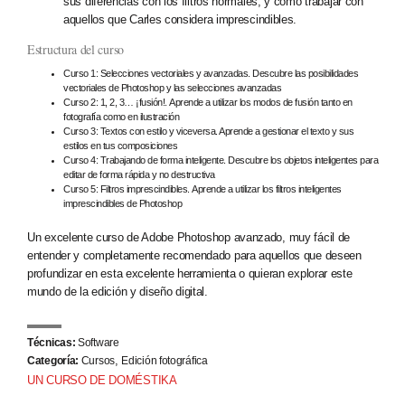
sus diferencias con los filtros normales, y cómo trabajar con
aquellos que Carles considera imprescindibles.
Estructura del curso
Curso 1: Selecciones vectoriales y avanzadas. Descubre las posibilidades
vectoriales de Photoshop y las selecciones avanzadas
Curso 2: 1, 2, 3… ¡fusión!. Aprende a utilizar los modos de fusión tanto en
fotografía como en ilustración
Curso 3: Textos con estilo y viceversa. Aprende a gestionar el texto y sus
estilos en tus composiciones
Curso 4: Trabajando de forma inteligente. Descubre los objetos inteligentes para
editar de forma rápida y no destructiva
Curso 5: Filtros imprescindibles. Aprende a utilizar los filtros inteligentes
imprescindibles de Photoshop
Un excelente curso de Adobe Photoshop avanzado, muy fácil de
entender y completamente recomendado para aquellos que deseen
profundizar en esta excelente herramienta o quieran explorar este
mundo de la edición y diseño digital.
Técnicas:
Software
,
Categoría:
Cursos
Edición fotográfica
UN CURSO DE DOMÉSTIKA