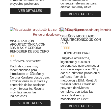
conseguir referencias para
proyectos posteriores.
artistas son muy útiles.
VER DETALLES
VER DETALLES
DISEÑO Y MODELADO
ARQUITECTÓNICO 3D CON
VISUALIZACIÓN
REVIT
ARQUITECTÓNICA CON





3DS MAX Y CORONA
RENDERER DESDE CERO
TÉCNICA:
SOFTWARE





Dirigido a arquitectos,
TÉCNICA:
SOFTWARE
ingenieros y cualquier
persona que quiera empezar
Pack de cursos muy
a modelar espacios en 3D y
recomendados para
dar sus primeros pasos en el
introducirte en 3DsMax y
software
líder de la
Corona Renderer desde cero.
metodología BIM, Revit. Al
Explicaciones muy claras y
finalizar habrás creado un
contenido de las sesiones
proyecto de vivienda
muy interesante. Resulta
completo, con todas las
muy fácil seguir las
fases de diseño y
indicaciones.
modelación en Revit.
VER DETALLES
VER DETALLES