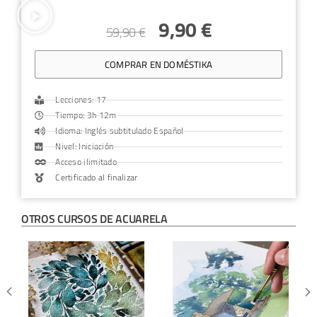
9,90
€
59,90
€
COMPRAR EN DOMÉSTIKA
Lecciones: 17
Tiempo: 3h 12m
Idioma: Inglés subtitulado Español
Nivel: Iniciación
Acceso ilimitado
Certificado al finalizar
OTROS CURSOS DE
ACUARELA