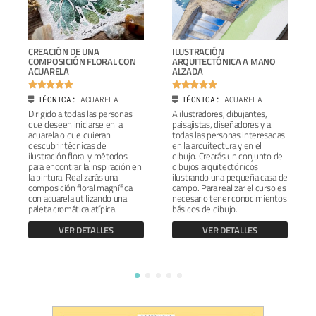
CREACIÓN DE UNA
ILUSTRACIÓN
COMPOSICIÓN FLORAL CON
ARQUITECTÓNICA A MANO
ACUARELA
ALZADA










TÉCNICA:
ACUARELA
TÉCNICA:
ACUARELA
Dirigido a todas las personas
A ilustradores, dibujantes,
que deseen iniciarse en la
paisajistas, diseñadores y a
acuarela o que quieran
todas las personas interesadas
descubrir técnicas de
en la arquitectura y en el
ilustración floral y métodos
dibujo. Crearás un conjunto de
para encontrar la inspiración en
dibujos arquitectónicos
la pintura. Realizarás una
ilustrando una pequeña casa de
composición floral magnífica
campo. Para realizar el curso es
con acuarela utilizando una
necesario tener conocimientos
paleta cromática atípica.
básicos de dibujo.
VER DETALLES
VER DETALLES
1
2
3
4
5