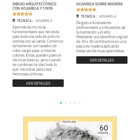
DIBUJO ARQUITECTÓNICO
ACUARELA SOBRE MADERA
CON ACUARELA Y TINTA










TÉCNICA:
ACUARELA
TÉCNICA:
ACUARELA
Dirigido a ilustradores
Aprenda las técnicas
profesionales y entusiastas de
fundamentales que necesita
la ilustración y el arte.
para toda una vida de pintura
Realizarás una obra final original
exitosa con acuarela. Comience
de 30 x 20 centímetros en una
lentamente con lavados de
placa de madera aplicando
color, luego pase a mezclar
todas las técnicas aprendidas.
colores. Estas pueden parecer
técnicas básicas, pero cuando
VER DETALLES
se combinan te dan todo lo
que necesitas para crear
hermosas pinturas.
VER DETALLES
1
2
3
4
5