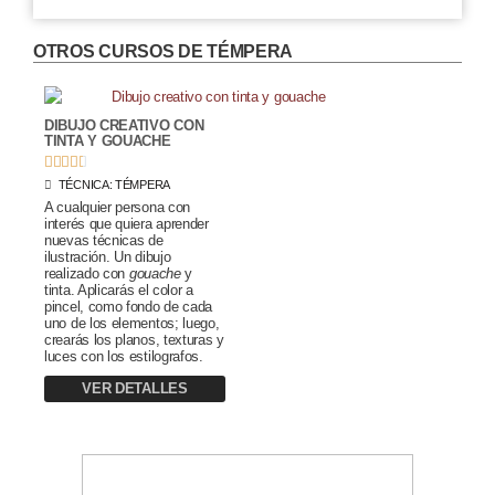
OTROS CURSOS DE
TÉMPERA
DIBUJO CREATIVO CON
TINTA Y GOUACHE





TÉCNICA:
TÉMPERA
A cualquier persona con
interés que quiera aprender
nuevas técnicas de
ilustración. Un dibujo
realizado con
gouache
y
tinta. Aplicarás el color a
pincel, como fondo de cada
uno de los elementos; luego,
crearás los planos, texturas y
luces con los estilografos.
VER DETALLES