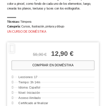
color a pincel, como fondo de cada uno de los elementos; luego,
crearás los planos, texturas y luces con los estilografos.
Técnicas:
Témpera
,
Categoría:
Cursos
Ilustración, pintura y dibujo
UN CURSO DE DOMÉSTIKA
12,90
€
59,90
€
COMPRAR EN DOMÉSTIKA
Lecciones: 17
Tiempo: 3h 14m
Idioma: Español
Nivel: Iniciación
Acceso ilimitado
Certificado al finalizar