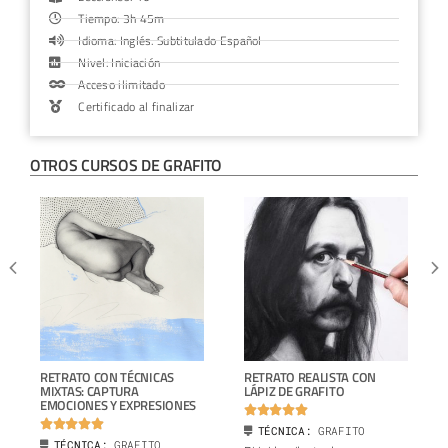
Tiempo: 3h 45m
Idioma: Inglés. Subtitulado Español
Nivel: Iniciación
Acceso ilimitado
Certificado al finalizar
OTROS CURSOS DE
GRAFITO
RETRATO CON TÉCNICAS
RETRATO REALISTA CON
MIXTAS: CAPTURA
LÁPIZ DE GRAFITO
EMOCIONES Y EXPRESIONES










TÉCNICA:
GRAFITO
TÉCNICA:
GRAFITO