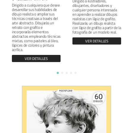
Dirigido a ilustradores,
Dirigido a cualquiera que desee
dibujantes, diseñadores y
desarrollar sus habilidades de
cualquier persona interesada
dibujo realista o ampliar sus
en aprender a realizar dibujos
técnicas creativas a través del
realistas con lápiz de grafito.
arte abstracto. Dibujarás un
Realizarás un dibujo realista
retrato con grafito e
con lápiz de grafito a partir de la
incorporarás elementos
fotografía de un modelo real.
abstractos empleando técnicas
mixtas, como pasteles al óleo,
VER DETALLES
lápices de colores y pintura
acrílica.
VER DETALLES
1
2
3
4
5