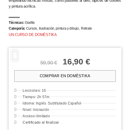
empleando técnicas mixtas, como pasteles al óleo, lápices de colores
y pintura acrílica.
Técnicas:
Grafito
,
,
Categoría:
Cursos
Ilustración, pintura y dibujo
Retrato
UN CURSO DE DOMÉSTIKA
16,90
€
59,90
€
COMPRAR EN DOMÉSTIKA
Lecciones: 16
Tiempo: 2h 57m
Idioma: Inglés. Subtitulado Español
Nivel: Iniciación
Acceso ilimitado
Certificado al finalizar