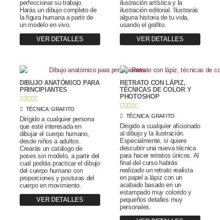
perfeccionar su trabajo.
ilustración artística y la
Harás un dibujo completo de
ilustración editorial. Ilustrarás
la figura humana a partir de
alguna historia de tu vida,
un modelo en vivo.
usando el grafito.
VER DETALLES
VER DETALLES
DIBUJO ANATÓMICO PARA
RETRATO CON LÁPIZ,
PRINCIPIANTES
TÉCNICAS DE COLOR Y
PHOTOSHOP










TÉCNICA:
GRAFITO
TÉCNICA:
GRAFITO
Dirigido a cualquier persona
Dirigido a cualquier aficionado
que esté interesada en
al dibujo y la ilustración.
dibujar el cuerpo humano,
Especialmente, si quiere
desde niños a adultos.
descubrir una nueva técnica
Crearás un catálogo de
para hacer retratos únicos. Al
poses sin modelo, a partir del
final del curso habrás
cual podrás practicar el dibujo
realizado un retrato realista
del cuerpo humano con
en papel a lápiz con un
proporciones y posturas del
acabado basado en un
cuerpo en movimiento.
estampado muy colorido y
VER DETALLES
pequeños detalles muy
personales.