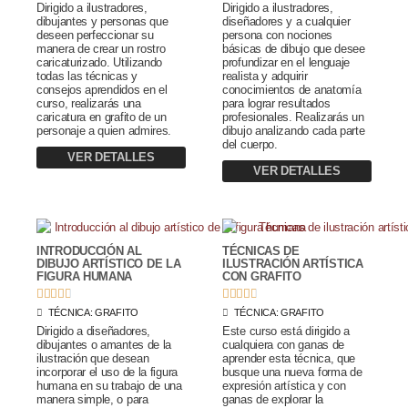
Dirigido a ilustradores,
Dirigido a ilustradores,
dibujantes y personas que
diseñadores y a cualquier
deseen perfeccionar su
persona con nociones
manera de crear un rostro
básicas de dibujo que desee
caricaturizado. Utilizando
profundizar en el lenguaje
todas las técnicas y
realista y adquirir
consejos aprendidos en el
conocimientos de anatomía
curso, realizarás una
para lograr resultados
caricatura en grafito de un
profesionales. Realizarás un
personaje a quien admires.
dibujo analizando cada parte
del cuerpo.
VER DETALLES
VER DETALLES
INTRODUCCIÓN AL
TÉCNICAS DE
DIBUJO ARTÍSTICO DE LA
ILUSTRACIÓN ARTÍSTICA
FIGURA HUMANA
CON GRAFITO










TÉCNICA:
GRAFITO
TÉCNICA:
GRAFITO
Dirigido a diseñadores,
Este curso está dirigido a
dibujantes o amantes de la
cualquiera con ganas de
ilustración que desean
aprender esta técnica, que
incorporar el uso de la figura
busque una nueva forma de
humana en su trabajo de una
expresión artística y con
manera simple, o para
ganas de explorar la