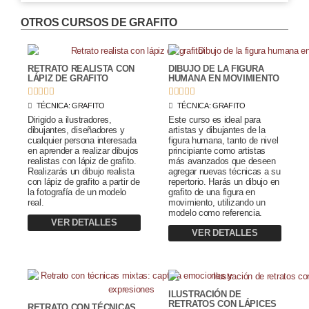
OTROS CURSOS DE
GRAFITO
RETRATO REALISTA CON
DIBUJO DE LA FIGURA
LÁPIZ DE GRAFITO
HUMANA EN MOVIMIENTO










TÉCNICA:
GRAFITO
TÉCNICA:
GRAFITO
Dirigido a ilustradores,
Este curso es ideal para
dibujantes, diseñadores y
artistas y dibujantes de la
cualquier persona interesada
figura humana, tanto de nivel
en aprender a realizar dibujos
principiante como artistas
realistas con lápiz de grafito.
más avanzados que deseen
Realizarás un dibujo realista
agregar nuevas técnicas a su
con lápiz de grafito a partir de
repertorio. Harás un dibujo en
la fotografía de un modelo
grafito de una figura en
real.
movimiento, utilizando un
modelo como referencia.
VER DETALLES
VER DETALLES
ILUSTRACIÓN DE
RETRATOS CON LÁPICES
RETRATO CON TÉCNICAS