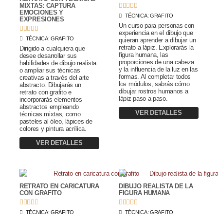





MIXTAS: CAPTURA
EMOCIONES Y
TÉCNICA:
GRAFITO
EXPRESIONES
Un curso para personas con





experiencia en el dibujo que
TÉCNICA:
GRAFITO
quieran aprender a dibujar un
retrato a lápiz. Explorarás la
Dirigido a cualquiera que
figura humana, las
desee desarrollar sus
proporciones de una cabeza
habilidades de dibujo realista
y la influencia de la luz en las
o ampliar sus técnicas
formas. Al completar todos
creativas a través del arte
los módulos, sabrás cómo
abstracto. Dibujarás un
dibujar rostros humanos a
retrato con grafito e
lápiz paso a paso.
incorporarás elementos
abstractos empleando
VER DETALLES
técnicas mixtas, como
pasteles al óleo, lápices de
colores y pintura acrílica.
VER DETALLES
RETRATO EN CARICATURA
DIBUJO REALISTA DE LA
CON GRAFITO
FIGURA HUMANA










TÉCNICA:
GRAFITO
TÉCNICA:
GRAFITO