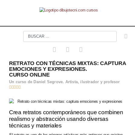
RETRATO CON TÉCNICAS MIXTAS: CAPTURA
EMOCIONES Y EXPRESIONES.
CURSO ONLINE
Un curso de Daniel Segrove. Artista, ilustrador y profesor





Crea retratos contemporáneos que combinen
realismo y abstracción usando diversas
técnicas y materiales
El retrato es uno de los géneros artísticos más antiguos que existen.