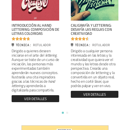
INTRODUCCIÓN AL HAND
CALIGRAFÍA Y LETTERING:
LETTERING: COMPOSICIÓN DE
DESAFÍA LAS REGLAS CON
LETRAS COLORIDAS
CREATIVIDAD










TÉCNICA:
ROTULADOR
TÉCNICA:
ROTULADOR
Dirigido a quienes deseen
Dirigido a cualquier persona
iniciarse en el arte del
lettering
.
interesada en las letras y la
Aunque se trate de un curso de
creatividad que quiera ver el
iniciación, las personas más
mundo y las letras desde otra
experimentadas también
perspectiva. Crearás una
aprenderán nuevos conceptos.
composición de lettering y la
Ilustrarás una cita inspiradora
convertirás en un objeto real,
gracias a las técnicas de
hand
hecho en corté láser, que
lettering
y aprenderás a
podrás palpar y ver en vivo.
digitalizarla para compartirla.
VER DETALLES
VER DETALLES
1
2