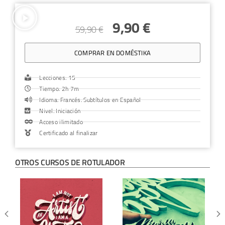
9,90
€
59,90
€
COMPRAR EN DOMÉSTIKA
Lecciones: 15
Tiempo: 2h 7m
Idioma: Francés. Subtítulos en Español
Nivel: Iniciación
Acceso ilimitado
Certificado al finalizar
OTROS CURSOS DE
ROTULADOR