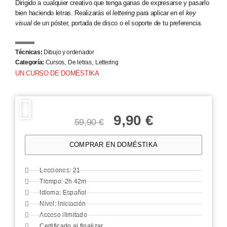
Dirigido a cualquier creativo que tenga ganas de expresarse y pasarlo
bien haciendo letras. Realizarás el
lettering
para aplicar en el
key
visual
de un póster, portada de disco o el soporte de tu preferencia.
Técnicas:
Dibujo y ordenador
,
,
Categoría:
Cursos
De letras
Lettering
UN CURSO DE DOMÉSTIKA
9,90
€
59,90
€
COMPRAR EN DOMÉSTIKA
Lecciones: 21
Tiempo: 2h 42m
Idioma: Español
Nivel: Iniciación
Acceso ilimitado
Certificado al finalizar