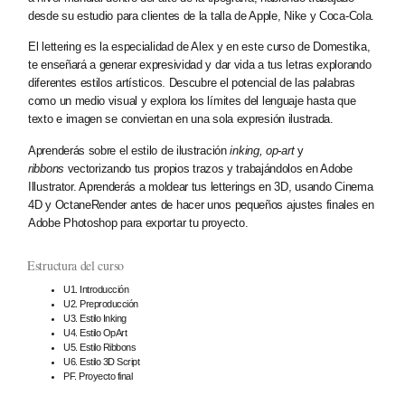
desde su estudio para clientes de la talla de Apple, Nike y Coca-Cola.
El lettering es la especialidad de Alex y en este curso de Domestika,
te enseñará a generar expresividad y dar vida a tus letras explorando
diferentes estilos artísticos. Descubre el potencial de las palabras
como un medio visual y explora los límites del lenguaje hasta que
texto e imagen se conviertan en una sola expresión ilustrada.
Aprenderás sobre el estilo de ilustración
inking,
op-art
y
ribbons
vectorizando tus propios trazos y trabajándolos en Adobe
Illustrator. Aprenderás a moldear tus letterings en 3D, usando Cinema
4D y OctaneRender antes de hacer unos pequeños ajustes finales en
Adobe Photoshop para exportar tu proyecto.
Estructura del curso
U1. Introducción
U2. Preproducción
U3. Estilo Inking
U4. Estilo OpArt
U5. Estilo Ribbons
U6. Estilo 3D Script
PF. Proyecto final