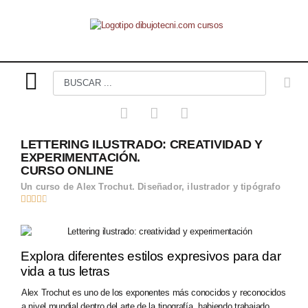
LETTERING ILUSTRADO: CREATIVIDAD Y
EXPERIMENTACIÓN.
CURSO ONLINE
Un curso de Alex Trochut. Diseñador, ilustrador y tipógrafo





Explora diferentes estilos expresivos para dar
vida a tus letras
Alex Trochut es uno de los exponentes más conocidos y reconocidos
a nivel mundial dentro del arte de la tipografía, habiendo trabajado