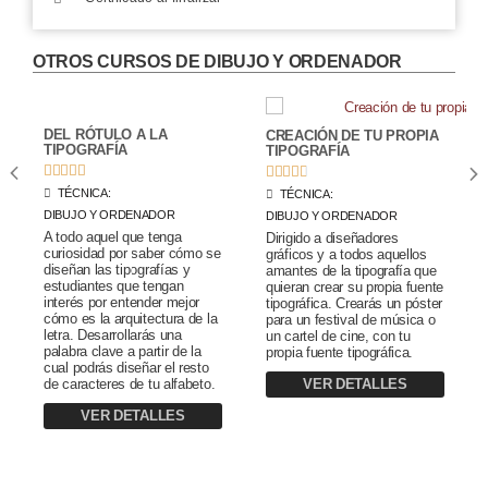
OTROS CURSOS DE
DIBUJO Y ORDENADOR
DEL RÓTULO A LA
CREACIÓN DE TU PROPIA
TIPOGRAFÍA
TIPOGRAFÍA










TÉCNICA:
TÉCNICA:
DIBUJO Y ORDENADOR
DIBUJO Y ORDENADOR
A todo aquel que tenga
Dirigido a diseñadores
curiosidad por saber cómo se
gráficos y a todos aquellos
diseñan las tipografías y
amantes de la tipografía que
estudiantes que tengan
quieran crear su propia fuente
interés por entender mejor
tipográfica. Crearás un póster
cómo es la arquitectura de la
para un festival de música o
letra. Desarrollarás una
un cartel de cine, con tu
palabra clave a partir de la
propia fuente tipográfica.
cual podrás diseñar el resto
VER DETALLES
de caracteres de tu alfabeto.
VER DETALLES