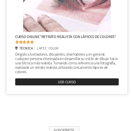
CURSO ONLINE "RETRATO REALISTA CON LÁPICES DE COLORES"





TÉCNICA:
LÁPIZ COLOR
Dirigido a lustradores, dibujantes, diseñadores y en general,
cualquier persona interesada en desarrollar su estilo de dibujo hacia
una técnica más realista. Tomando como referencia una fotografía,
realizarás un retrato realista utilizando únicamente lápices de
colores.
VER CURSO
SUSCRÍBETE