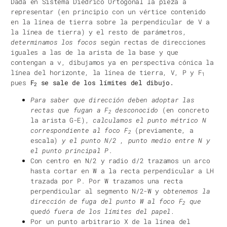
Dada en Sistema Diédrico Ortogonal la pieza a
representar (en principio con un vértice contenido
en la línea de tierra sobre la perpendicular de V a
la línea de tierra) y el resto de parámetros,
determinamos los focos
según rectas de direcciones
iguales a las de la arista de la base y que
contengan a v, dibujamos ya en perspectiva cónica la
línea del horizonte, la línea de tierra, V, P y F
1
pues
F
se sale de los límites del dibujo.
2
Para saber que dirección deben adoptar las
rectas que fugan a F
desconocido
(en concreto
2
la arista G-E),
calculamos el punto métrico N
correspondiente al foco F
(previamente, a
2
escala)
y el punto N/2 , punto medio entre N y
el punto principal P
.
Con centro en N/2 y radio d/2 trazamos un arco
hasta cortar en W a la recta perpendicular a LH
trazada por P. Por W trazamos una recta
perpendicular al segmento N/2-W y o
btenemos la
dirección de fuga del punto W al foco F
que
2
quedó fuera de los límites del papel.
Por un punto arbitrario X de la línea del