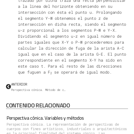
trazado por dicha traza una recta perpendicular
a la linea del horizonte obteniendo en su
intersección con ésta el punto u. Prolongando
el segmento Y-W obtenemos el punto z de
intersección en dicha recta, siendo el segmento
u-z proporcional a los segmentos P-W e Y-X.
Dividiendo el segmento u-z en igual número de
partes iguales que X-Y o P-W procederemos para
calcular la dirección de fuga de la arista A-C
igual que en el caso de la arista G-E. El punto
correspondiente en el segmento X-Y ha sido en
este caso t. Para el resto de las direcciones
que fuguen a F
se operará de igual modo.
2
ANTERIOR
Perspectiva cónica. Método de coordenadas.
CONTENIDO RELACIONADO
Perspectiva cónica. Variables y métodos
Perspectiva cónica. La representación de perspectivas de
cuerpos con fines artísticos, industriales o arquitectónicos
es la principal finalidad del sistema cónico. Las