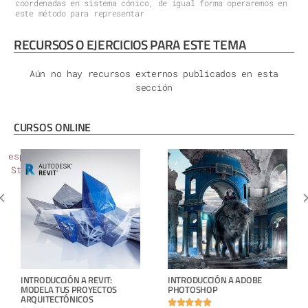
coordenadas en sistema cónico, de igual forma operaremos en
este método para representar
RECURSOS O EJERCICIOS PARA ESTE TEMA
Aún no hay recursos externos publicados en esta
sección
CURSOS ONLINE
INTRODUCCIÓN A REVIT:
INTRODUCCIÓN A ADOBE
MODELA TUS PROYECTOS
PHOTOSHOP
ARQUITECTÓNICOS




