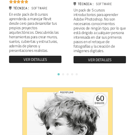





TÉCNICA:
SOFTWARE
TÉCNICA:
SOFTWARE
Un pack de 5 cursos
En este pack de 8 cursos
introductorios para aprender
aprenderás a manejar Revit
Adobe Photoshop. No son
desde cero para desarrollar tus
necesarios conocimientos
propios proyectos
previos de ningún tipo, por lo que
arquitectónicos. Descubrirás las
está dirigido a cualquier persona
herramientas para crear muros,
interesada en dar sus primeros
suelos, cubiertas y estructuras,
pasos en el retoque de
además de planos y
fotografías y la creación de
presentaciones realistas.
imágenes digitales.
VER DETALLES
VER DETALLES
1
2
3
4
5