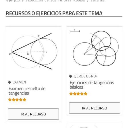
RECURSOS O EJERCICIOS PARA ESTE TEMA
EJERCICIOS PDF
Ejercicios de tangencias
EXAMEN
básicas
Examen resuelto de
tangencias










IR AL RECURSO
IR AL RECURSO