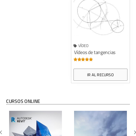
VÍDEO
Vídeos de tangencias





IR AL RECURSO
CURSOS ONLINE