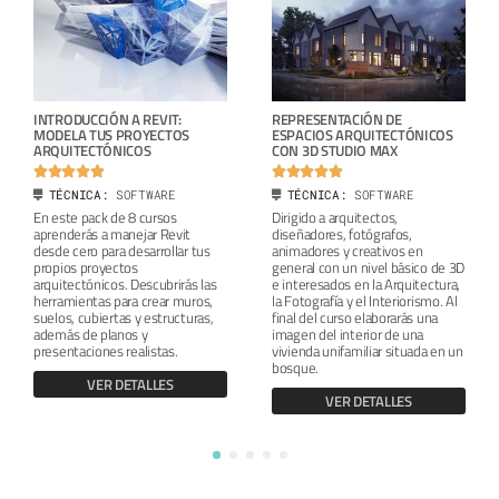
INTRODUCCIÓN A REVIT:
REPRESENTACIÓN DE
MODELA TUS PROYECTOS
ESPACIOS ARQUITECTÓNICOS
ARQUITECTÓNICOS
CON 3D STUDIO MAX










TÉCNICA:
SOFTWARE
TÉCNICA:
SOFTWARE
En este pack de 8 cursos
Dirigido a arquitectos,
aprenderás a manejar Revit
diseñadores, fotógrafos,
desde cero para desarrollar tus
animadores y creativos en
propios proyectos
general con un nivel básico de 3D
arquitectónicos. Descubrirás las
e interesados en la Arquitectura,
herramientas para crear muros,
la Fotografía y el Interiorismo. Al
suelos, cubiertas y estructuras,
final del curso elaborarás una
además de planos y
imagen del interior de una
presentaciones realistas.
vivienda unifamiliar situada en un
bosque.
VER DETALLES
VER DETALLES
1
2
3
4
5