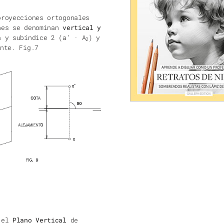
proyecciones ortogonales
ones se denominan
vertical y
 y subíndice 2 (a’ · A
) y
2
nte. Fig.7
r el
Plano Vertical
de
bujo
, representamos la