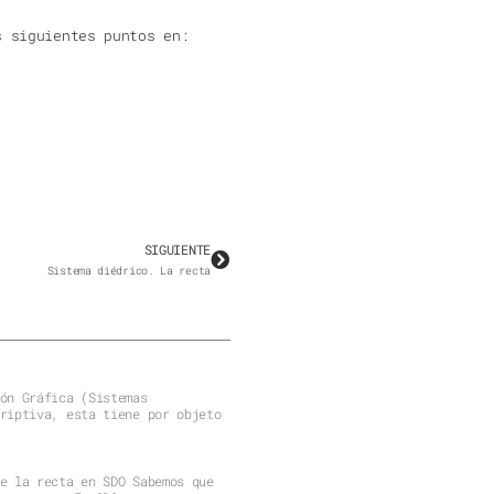
s siguientes puntos en:
SIGUIENTE
Sistema diédrico. La recta
ón Gráfica (Sistemas
riptiva, esta tiene por objeto
e la recta en SDO Sabemos que
na recta. En SDO