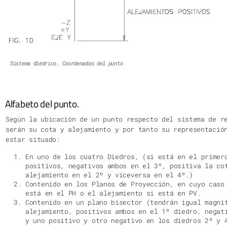
Sistema diédrico. Coordenadas del punto
Alfabeto del punto.
Según la ubicación de un punto respecto del sistema de r
serán su cota y alejamiento y por tanto su representació
estar situado:
En uno de los cuatro Diedros, (si está en el primer
positivos, negativos ambos en el 3º, positiva la co
alejamiento en el 2º y viceversa en el 4º.)
Contenido en los Planos de Proyección, en cuyo caso
está en el PH o el alejamiento si está en PV.
Contenido en un plano bisector (tendrán igual magni
alejamiento, positivos ambos en el 1º diedro, negat
y uno positivo y otro negativo en los diedros 2º y 
En la Línea de Tierra. En este caso son nulos los v