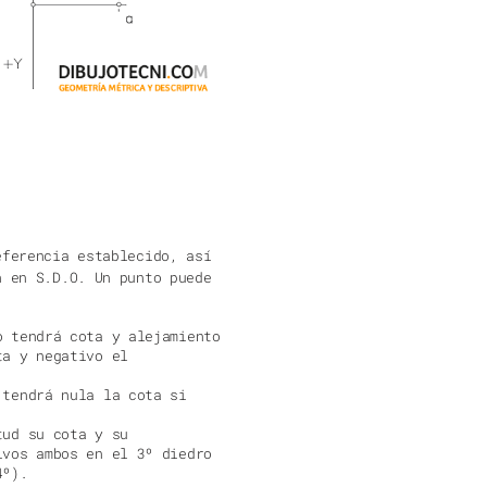
eferencia establecido, así
n en S.D.O. Un punto puede
o tendrá cota y alejamiento
ta y negativo el
 tendrá nula la cota si
tud su cota y su
ivos ambos en el 3º diedro
4º).
alores para la cota y el