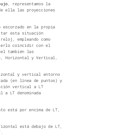
de ella las proyecciones
 escorzado en la propia
itar esta situación
reloj, empleando como
cerlo coincidir con el
pel también las
s, Horizontal y Vertical,
izontal y vertical entorno
zada (en línea de puntos) y
cción vertical a LT
l a LT denominada
nto está por encima de LT,
rizontal está debajo de LT,
T.