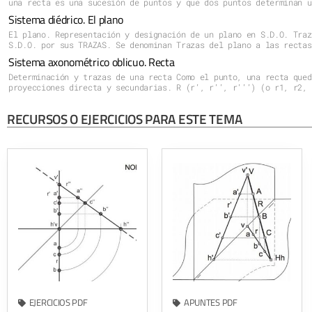
Sistema diédrico. El plano
El plano. Representación y designación de un plano en S.D.O. Traz
S.D.O. por sus TRAZAS. Se denominan Trazas del plano a las rectas
Sistema axonométrico oblicuo. Recta
Determinación y trazas de una recta Como el punto, una recta qued
proyecciones directa y secundarias. R (r’, r’’, r’’’) (o r1, r2, 
RECURSOS O EJERCICIOS PARA ESTE TEMA
EJERCICIOS PDF
APUNTES PDF
Ejercicios de punto, recta
Apuntes Sistema