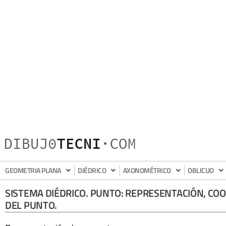
GEOMETRIA PLANA
DIÉDRICO
AXONOMÉTRICO
OBLICUO
SISTEMA DIÉDRICO. EL PUNTO
TABLA DE CONTENIDOS
SISTEMA DIÉDRICO. PUNTO: REPRESENTACIÓN, CO
DEL PUNTO.
Representación de un punto.