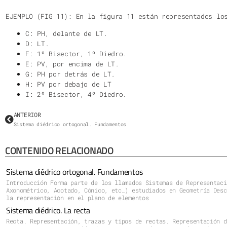
EJEMPLO (FIG 11): En la figura 11 están representados lo
C: PH, delante de LT.
D: LT.
F: 1º Bisector, 1º Diedro.
E: PV, por encima de LT.
G: PH por detrás de LT.
H: PV por debajo de LT
I: 2º Bisector, 4º Diedro.
ANTERIOR
Sistema diédrico ortogonal. Fundamentos
CONTENIDO RELACIONADO
Sistema diédrico ortogonal. Fundamentos
Introducción Forma parte de los llamados Sistemas de Representaci
Axonométrico, Acotado, Cónico, etc…) estudiados en Geometría Desc
la representación en el plano de elementos
Sistema diédrico. La recta
Recta. Representación, trazas y tipos de rectas. Representación d
una recta es una sucesión de puntos y que dos puntos determinan u