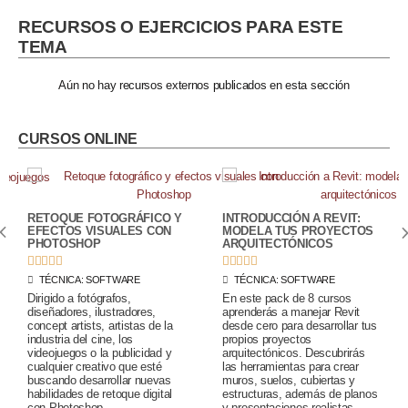
RECURSOS O EJERCICIOS PARA ESTE
TEMA
Aún no hay recursos externos publicados en esta sección
CURSOS ONLINE
RETOQUE FOTOGRÁFICO Y
INTRODUCCIÓN A REVIT:
EFECTOS VISUALES CON
MODELA TUS PROYECTOS
PHOTOSHOP
ARQUITECTÓNICOS










TÉCNICA:
SOFTWARE
TÉCNICA:
SOFTWARE
Dirigido a fotógrafos,
En este pack de 8 cursos
diseñadores, ilustradores,
aprenderás a manejar Revit
concept artists, artistas de la
desde cero para desarrollar tus
industria del cine, los
propios proyectos
videojuegos o la publicidad y
arquitectónicos. Descubrirás
cualquier creativo que esté
las herramientas para crear
buscando desarrollar nuevas
muros, suelos, cubiertas y
habilidades de retoque digital
estructuras, además de planos
con Photoshop.
y presentaciones realistas.