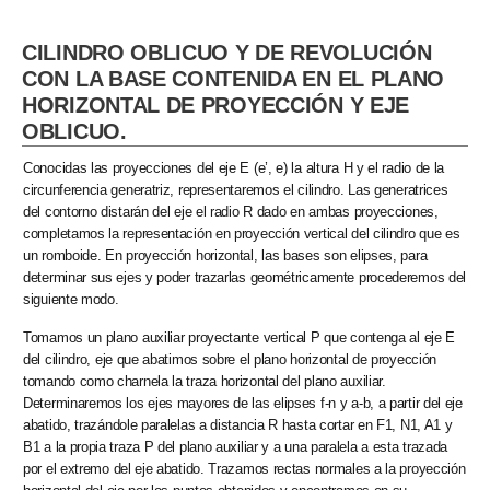
CILINDRO OBLICUO Y DE REVOLUCIÓN
CON LA BASE CONTENIDA EN EL PLANO
HORIZONTAL DE PROYECCIÓN Y EJE
OBLICUO.
Conocidas las proyecciones del eje E (e’, e) la altura H y el radio de la
circunferencia generatriz, representaremos el cilindro. Las generatrices
del contorno distarán del eje el radio R dado en ambas proyecciones,
completamos la representación en proyección vertical del cilindro que es
un romboide. En proyección horizontal, las bases son elipses, para
determinar sus ejes y poder trazarlas geométricamente procederemos del
siguiente modo.
Tomamos un plano auxiliar proyectante vertical P que contenga al eje E
del cilindro, eje que abatimos sobre el plano horizontal de proyección
tomando como charnela la traza horizontal del plano auxiliar.
Determinaremos los ejes mayores de las elipses f-n y a-b, a partir del eje
abatido, trazándole paralelas a distancia R hasta cortar en F1, N1, A1 y
B1 a la propia traza P del plano auxiliar y a una paralela a esta trazada
por el extremo del eje abatido. Trazamos rectas normales a la proyección