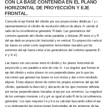
CON LA BASE CONTENIDA EN EL PLANO
HORIZONTAL DE PROYECCIÓN Y EJE
FRONTAL.
Conocido el eje frontal del cilindro por sus proyecciones diédricas r’ y r,
representaremos el cilindro de revolución oblicuo de altura -h- siendo el
radio de la circunferencia generatriz R dado. Las generatrices del
contorno aparente del cilindro serán paralelas y distaran 2R entre sí y R
del eje dado en proyección horizontal y en vertical. En proyección vertical
las bases se verán como segmentos horizontales trazados por los
extremos del eje hasta cortar a las generatrices del contorno aparente (f’-
e’ y b’-a’).
Las bases son secciones entre el cilindro y los planos horizontal de
proyección y uno paralelo a este de cota -h-. Los ángulos que forman el
eje del cilindro y estos planos no son perpendiculares por lo que las
secciones que generan las bases no son rectas y dan como resultado
elipses. Estas elipses tienen de centro los propios extremos del eje del
cilindro, quedando la dirección y ubicación de los ejes menores definida
por rectas perpendiculares trazadas al eje por sus extremos. La magnitud
de los semiejes menores c-d y g-k es igual al radio R de la circunferencia
generatriz. Los ejes mayores f-e y b-a se calculan buscando sobre el eje
o su prolongación las proyecciones horizontales de los extremos de las