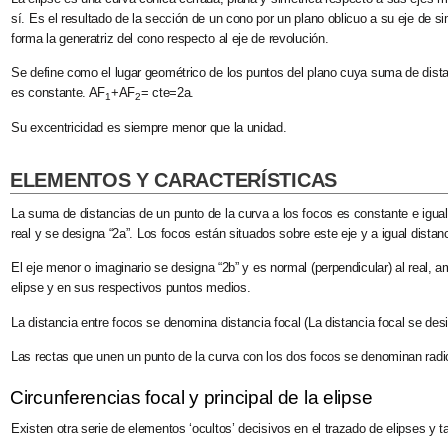
sí. Es el resultado de la sección de un cono por un plano oblicuo a su eje de 
forma la generatriz del cono respecto al eje de revolución.
Se define como el lugar geométrico de los puntos del plano cuya suma de dist
es constante. AF
+AF
= cte=2a.
1
2
Su excentricidad es siempre menor que la unidad.
ELEMENTOS Y CARACTERÍSTICAS
La suma de distancias de un punto de la curva a los focos es constante e igua
real
y se designa “2a”. Los focos están situados sobre este eje y a igual distan
El
eje menor o imaginario
se designa “2b” y es normal (perpendicular) al real, a
elipse y en sus respectivos puntos medios.
La distancia entre focos se denomina
distancia focal
(La distancia focal se des
Las rectas que unen un punto de la curva con los dos focos se denominan
radi
Circunferencias focal y principal de la elipse
Existen otra serie de elementos ‘ocultos’ decisivos en el trazado de elipses y 