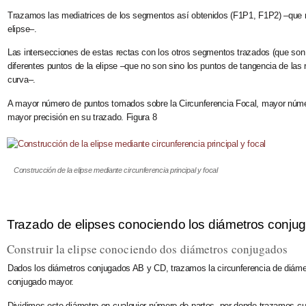
Trazamos las mediatrices de los segmentos así obtenidos (F1P1, F1P2) –que n
elipse–.
Las intersecciones de estas rectas con los otros segmentos trazados (que son
diferentes puntos de la elipse –que no son sino los puntos de tangencia de las 
curva–.
A mayor número de puntos tomados sobre la Circunferencia Focal, mayor número
mayor precisión en su trazado. Figura 8
Construcción de la elipse mediante circunferencia principal y focal
Trazado de elipses conociendo los diámetros conju
Construir la elipse conociendo dos diámetros conjugados
Dados los diámetros conjugados AB y CD, trazamos la circunferencia de diáme
conjugado mayor.
Dividimos este diámetro en cualquier número de partes, por donde trazamos cue