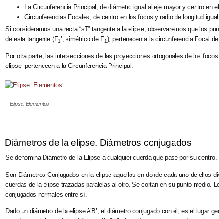
La
Circunferencia Principal
, de
diámetro igual al eje mayor
y centro en el
Circunferencias Focales
, de centro en los focos y
radio de longitud igual
Si consideramos una recta “sT” tangente a la elipse, observaremos que los pun
de esta tangente (F
’, simétrico de F
), pertenecen a la
circunferencia Focal
de 
1
1
Por otra parte, las intersecciones de las proyecciones ortogonales de los focos
elipse, pertenecen a la
Circunferencia Principal
.
Elipse. Elementos
Diámetros de la elipse. Diámetros conjugados
Se denomina
Diámetro de la Elipse
a cualquier cuerda que pase por su centro.
Son
Diámetros Conjugados
en la elipse aquellos en donde cada uno de ellos di
cuerdas de la elipse trazadas paralelas al otro. Se cortan en su punto medio. L
conjugados normales entre sí.
Dado un diámetro de la elipse A’B’, el diámetro conjugado con él, es el lugar ge