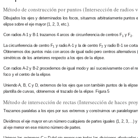
Método de construcción por puntos (Intersección de radios v
Dibujados los ejes y determinados los focos, situamos arbitrariamente puntos en
elipse sobre el eje mayor (1, 2, 3, etc.).
Con radios A-1 y B-1 trazamos 4 arcos de circunferencia de centros F
y F
.
1
2
La circunferencia de centro F
y radio A-1 y la de centro F
y radio B-1 se corta
1
2
Obtenemos dos puntos más con arcos de igual radio pero centros alternativos (
simétricos de los anteriores respecto a los ejes de la elipse.
Con radios A-2 y B-2 procedemos de igual modo y así sucesivamente con el res
foco y el centro de la elipse.
Uniendo A, B, C y D, extremos de los ejes que son también puntos de la elipse
plantilla de curvas, obtenemos el trazado de la elipse. Figura 5
Método de intersección de rectas (Intersección de haces proy
Trazamos paralelas a los ejes por sus extremos y construimos un paralelogra
Dividimos el eje mayor en un número cualquiera de partes iguales (1, 2, 3,…) y 
al eje menor en ese
mismo número de partes
.
Unimos los extremos C y D del eje menor con todas las divisiones efectuadas 