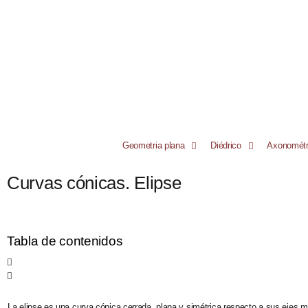
RESULTADOS
Geometria plana
Diédrico
Axonométr
Curvas cónicas. Elipse
Tabla de contenidos
La elipse es una curva cónica cerrada, plana y simétrica respecto a sus ejes 