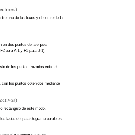
ectores)
tre uno de los focos y el centro de la
n en dos puntos de la elipse.
F2 para A-1 y F1 para B-1),
to de los puntos trazados entre el
, con los puntos obtenidos mediante
ectivos)
mo rectángulo de este modo.
los lados del paralelogramo paralelos
sobre el
eje mayor
y con las