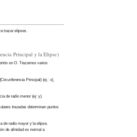
a trazar elipses.
ncia Principal y la Elipse)
 centro en O. Trazamos
varios
Circunferencia Principal) (ej.: x),
ncia de radio menor
(ej: y).
culares trazadas determinan puntos
a de radio mayor y la elipse,
ión de afinidad es normal a