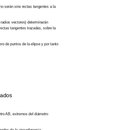
o serán sino rectas tangentes a la
 radios vectores) determinarán
rectas tangentes trazadas, sobre la
 de puntos de la elipse y por tanto
gados
tro AB, extremos del diámetro
rdas de la circunferencia