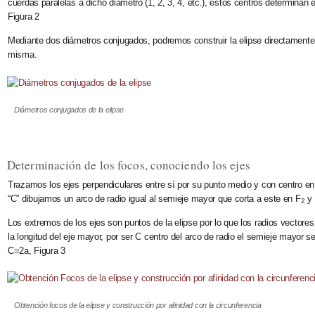
cuerdas paralelas a dicho diámetro (1, 2, 3, 4, etc.), estos centros determinan 
Figura 2
Mediante dos diámetros conjugados, podremos construir la elipse directamente, 
misma.
Diámetros conjugados de la elipse
Determinación de los focos, conociendo los ejes
Trazamos los ejes perpendiculares entre sí por su punto medio y con centro en
“C” dibujamos un arco de radio igual al semieje mayor que corta a este en F
y 
2
Los extremos de los ejes son puntos de la elipse por lo que los radios vector
la longitud del eje mayor, por ser C centro del arco de radio el semieje mayor s
C=2a, Figura 3
Obtención focos de la elipse y construcción por afinidad con la circunferencia