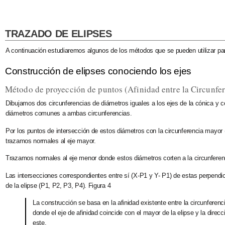
TRAZADO DE ELIPSES
A continuación estudiaremos algunos de los métodos que se pueden utilizar par
Construcción de elipses conociendo los ejes
Método de proyección de puntos (Afinidad entre la Circunfere
Dibujamos
dos circunferencias
de diámetros iguales a los ejes de la cónica y
diámetros
comunes a ambas circunferencias.
Por los puntos de intersección de estos diámetros con la
circunferencia mayor
(
trazamos normales al eje mayor.
Trazamos normales al eje menor donde estos diámetros corten a la
circunfere
Las intersecciones correspondientes entre sí (X-P1 y Y- P1) de estas perpendi
de la elipse (P1, P2, P3, P4). Figura 4
La construcción se basa en la afinidad existente entre la circunferenci
donde el eje de afinidad coincide con el mayor de la elipse y la direcc
este.