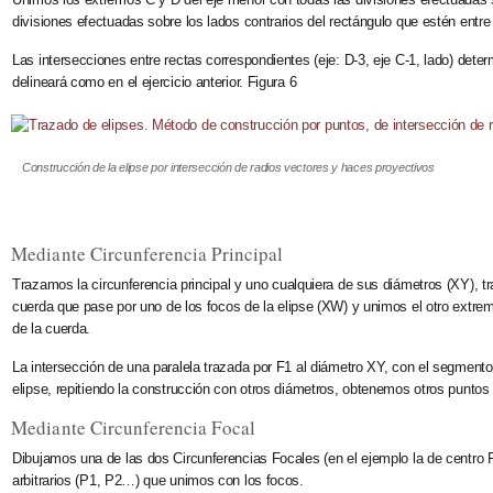
divisiones efectuadas sobre los lados contrarios del rectángulo que estén entre 
Las intersecciones entre rectas correspondientes (eje: D-3, eje C-1, lado) dete
delineará como en el ejercicio anterior. Figura 6
Construcción de la elipse por intersección de radios vectores y haces proyectivos
Mediante Circunferencia Principal
Trazamos la
circunferencia principal
y uno cualquiera de sus diámetros (XY), 
cuerda
que pase por uno de los focos
de la elipse (XW) y unimos el otro extre
de la cuerda.
La intersección de una paralela trazada por F1 al diámetro XY, con el segment
elipse, repitiendo la construcción con otros diámetros, obtenemos otros puntos 
Mediante Circunferencia Focal
Dibujamos una de las dos Circunferencias Focales (en el ejemplo la de centro 
arbitrarios (P1, P2…) que unimos con los focos.