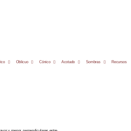
S
ico
Oblicuo
Cónico
Acotado
Sombras
Recursos
mayor y menor, perpendiculares entre