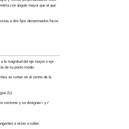
simetría con ángulo mayor que el que
ancias a dos fijos denominados focos
l a la magnitud del
eje mayor o eje
cia de su punto medio.
mbos se cortan en el centro de la
igna 2c).
os vectores
y se designan r y r’.
tangentes a estas a saber: