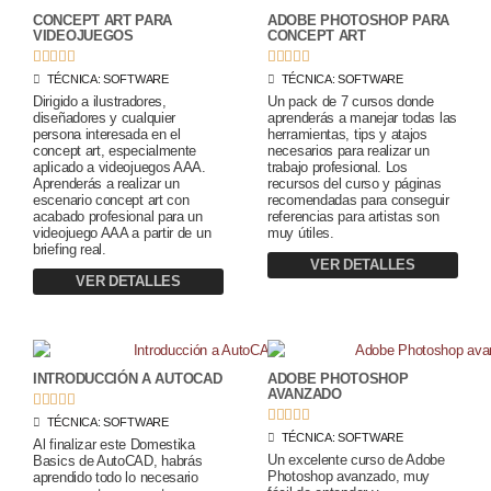
CONCEPT ART PARA
ADOBE PHOTOSHOP PARA
VIDEOJUEGOS
CONCEPT ART










TÉCNICA:
SOFTWARE
TÉCNICA:
SOFTWARE
Dirigido a ilustradores,
Un pack de 7 cursos donde
diseñadores y cualquier
aprenderás a manejar todas las
persona interesada en el
herramientas, tips y atajos
concept art, especialmente
necesarios para realizar un
aplicado a videojuegos AAA.
trabajo profesional. Los
Aprenderás a realizar un
recursos del curso y páginas
escenario concept art con
recomendadas para conseguir
acabado profesional para un
referencias para artistas son
videojuego AAA a partir de un
muy útiles.
briefing real.
VER DETALLES
VER DETALLES
INTRODUCCIÓN A AUTOCAD
ADOBE PHOTOSHOP
AVANZADO










TÉCNICA:
SOFTWARE
TÉCNICA:
SOFTWARE
Al finalizar este Domestika
Un excelente curso de Adobe
Basics de AutoCAD, habrás
Photoshop avanzado, muy
aprendido todo lo necesario