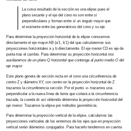
La curva resultado de la sección es una elipse pues el
plano secante y el eje del cono no son entre sí
perpendiculares y forman entre sí un ángulo mayor que
el existente entre las generatrices del cono y su eje.
Para determinar la proyección horizontal de la elipse conocemos
directamente el
eje mayor AB
(a’1, b’1) del que calcularemos sus
proyecciones horizontales a y b directamente. El
eje menor CD
es eje de
punta tras el cambio. Para determinar su proyección horizontal
nos
auxiliaremos de un plano Q horizontal que contenga al punto medio O del
eje mayor
.
Este plano genera de sección recta en el cono una circunferencia de
centro Z y diámetro XY, con centro en la proyección horizontal de Z
trazamos la
circunferencia sección
. Por el punto -o- trazamos una
perpendicular a la nueva línea de tierra que cortará a la circunferencia
trazada,
la cuerda dc así obtenida determina la proyección horizontal del
eje menor
. Trazamos la elipse por métodos geométricos.
Para determinar la proyección vertical de la elipse, calculamos las
proyecciones verticales de los extremos de los ejes que en proyección
vertical serán
diámetros conjugados
. Para hacerlo tendremos en cuenta