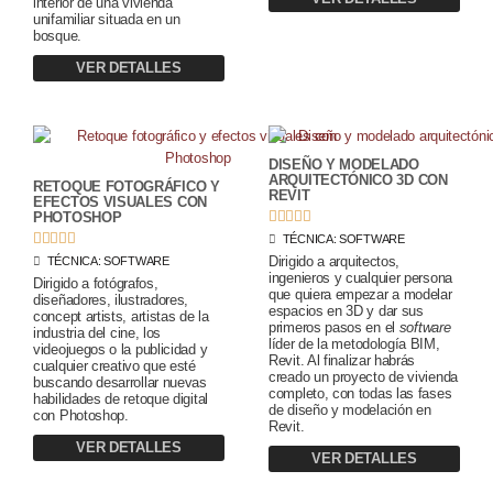
interior de una vivienda
unifamiliar situada en un
bosque.
VER DETALLES
DISEÑO Y MODELADO
ARQUITECTÓNICO 3D CON
RETOQUE FOTOGRÁFICO Y
REVIT
EFECTOS VISUALES CON





PHOTOSHOP





TÉCNICA:
SOFTWARE
Dirigido a arquitectos,
TÉCNICA:
SOFTWARE
ingenieros y cualquier persona
Dirigido a fotógrafos,
que quiera empezar a modelar
diseñadores, ilustradores,
espacios en 3D y dar sus
concept artists, artistas de la
primeros pasos en el
software
industria del cine, los
líder de la metodología BIM,
videojuegos o la publicidad y
Revit. Al finalizar habrás
cualquier creativo que esté
creado un proyecto de vivienda
buscando desarrollar nuevas
completo, con todas las fases
habilidades de retoque digital
de diseño y modelación en
con Photoshop.
Revit.
VER DETALLES
VER DETALLES