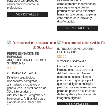
fácil de entender y
para crear tus proyectos
completamente recomendado
arquitectónicos como un
para aquellos que deseen
profesional.
profundizar en esta excelente
VER DETALLES
herramienta o quieran explorar
este mundo de la edición y
diseño digital.
VER DETALLES
INTRODUCCIÓN A ADOBE
PHOTOSHOP
REPRESENTACIÓN DE





ESPACIOS
ARQUITECTÓNICOS CON 3D
TÉCNICA:
SOFTWARE
STUDIO MAX
Un pack de 5 cursos





introductorios para aprender
TÉCNICA:
SOFTWARE
Adobe Photoshop. No son
necesarios conocimientos
Dirigido a arquitectos,
previos de ningún tipo, por lo
diseñadores, fotógrafos,
que está dirigido a cualquier
animadores y creativos en
persona interesada en dar sus
general con un nivel básico de
primeros pasos en el retoque
3D e interesados en la
de fotografías y la creación de
Arquitectura, la Fotografía y el
imágenes digitales.
Interiorismo. Al final del curso
elaborarás una imagen del
VER DETALLES