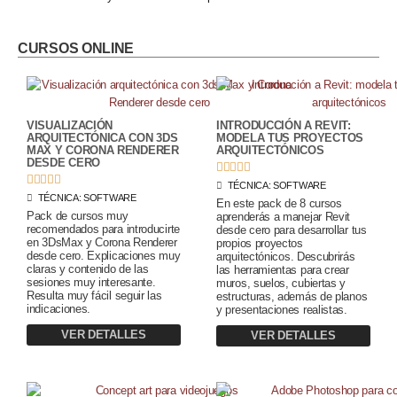
CURSOS ONLINE
VISUALIZACIÓN
INTRODUCCIÓN A REVIT:
ARQUITECTÓNICA CON 3DS
MODELA TUS PROYECTOS
MAX Y CORONA RENDERER
ARQUITECTÓNICOS
DESDE CERO










TÉCNICA:
SOFTWARE
TÉCNICA:
SOFTWARE
En este pack de 8 cursos
Pack de cursos muy
aprenderás a manejar Revit
recomendados para introducirte
desde cero para desarrollar tus
en 3DsMax y Corona Renderer
propios proyectos
desde cero. Explicaciones muy
arquitectónicos. Descubrirás
claras y contenido de las
las herramientas para crear
sesiones muy interesante.
muros, suelos, cubiertas y
Resulta muy fácil seguir las
estructuras, además de planos
indicaciones.
y presentaciones realistas.
VER DETALLES
VER DETALLES