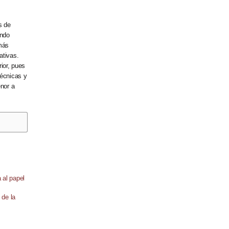
s de
ando
más
ativas.
rior, pues
técnicas y
enor a
 de la