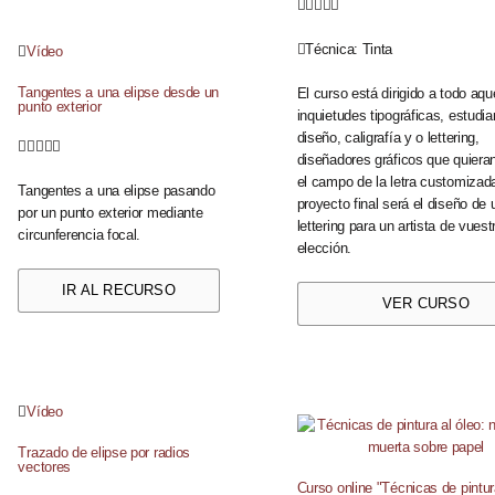





Técnica:
Tinta
Vídeo
Tangentes a una elipse desde un
El curso está dirigido a todo aqu
punto exterior
inquietudes tipográficas, estudi
diseño, caligrafía y o lettering,





diseñadores gráficos que quier
el campo de la letra customizada
Tangentes a una elipse pasando
proyecto final será el diseño de 
por un punto exterior mediante
lettering para un artista de vuest
circunferencia focal.
elección.
IR AL RECURSO
VER CURSO
Vídeo
Trazado de elipse por radios
vectores
Curso online "Técnicas de pintur