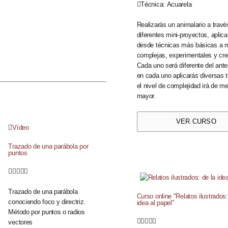
Técnica:
Acuarela
Realizarás un animalario a travé
diferentes mini-proyectos, aplic
desde técnicas más básicas a 
complejas, experimentales y cre
Cada uno será diferente del ante
en cada uno aplicarás diversas 
el nivel de complejidad irá de m
mayor.
VER CURSO
Vídeo
Trazado de una parábola por
puntos





Trazado de una parábola
Curso online "Relatos ilustrados:
conociendo foco y directriz.
idea al papel"
Método por puntos o radios





vectores