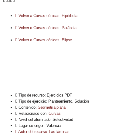





Volver a Curvas cónicas. Hipérbola
Volver a Curvas cónicas. Parábola
Volver a Curvas cónicas. Elipse
Tipo de recurso:
Ejercicios PDF
Tipo de ejercicio:
Planteamiento
,
Solución
Contenido:
Geometría plana
Relacionado con:
Curvas
Nivel del alumnado:
Selectividad
Lugar de origen:
Valencia
Autor del recurso: Las láminas