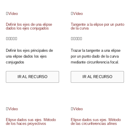
Vídeo
Vídeo
Definir los ejes de una elipse
Tangente a la elipse por un punto
dados los ejes conjugados
de la curva










Definir los ejes principales de
Trazar la tangente a una elipse
una elipse dados los ejes
por un punto dado de la curva
conjugados
mediante circunferencia focal.
IR AL RECURSO
IR AL RECURSO
Vídeo
Vídeo
Elipse dados sus ejes. Método
Elipse dados sus ejes. Método
de los haces proyectivos
de las circunferencias afines