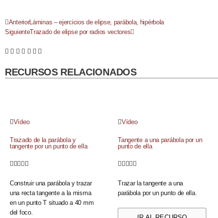
Anterior
Láminas – ejercicios de elipse, parábola, hipérbola
Siguiente
Trazado de elipse por radios vectores
RECURSOS RELACIONADOS
Vídeo
Vídeo
Trazado de la parábola y
Tangente a una parábola por un
tangente por un punto de ella
punto de ella










Construir una parábola y trazar
Trazar la tangente a una
una recta tangente a la misma
parábola por un punto de ella.
en un punto T situado a 40 mm
del foco.
IR AL RECURSO