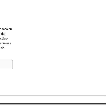
eresada en
n de
 sobre
aturaleza
s de