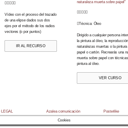
naturaleza muerta sobre papel"










Vídeo con el proceso del trazado
de una elipse dados sus dos
Técnica:
Óleo
ejes por el método de los radios
vectores (o por puntos)
Dirigido a cualquier persona int
la pintura al óleo, la reproducció
IR AL RECURSO
naturalezas muertas o la pintura
papel o cartón. Recrearás una n
muerta sobre papel con técnica
pintura al óleo.
VER CURSO
 LEGAL
Azalea comunicación
Posterlike
Cookies