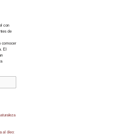
el con
antes de
an comocer
. El
un
ra
a al óleo: