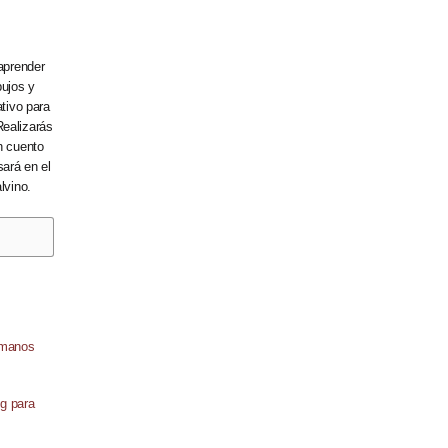
 aprender
bujos y
ativo para
Realizarás
n cuento
sará en el
lvino.
ng para