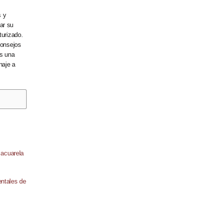
s y
ar su
turizado.
consejos
ás una
naje a
entales de