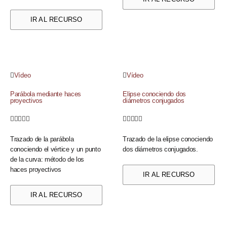
IR AL RECURSO
Vídeo
Vídeo
Parábola mediante haces
Elipse conociendo dos
proyectivos
diámetros conjugados










Trazado de la parábola
Trazado de la elipse conociendo
conociendo el vértice y un punto
dos diámetros conjugados.
de la curva: método de los
haces proyectivos
IR AL RECURSO
IR AL RECURSO