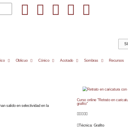
S
ico
Oblicuo
Cónico
Acotado
Sombras
Recursos
Curso online "Retrato en caricat
grafito"
an salido en selectividad en la





Técnica:
Grafito