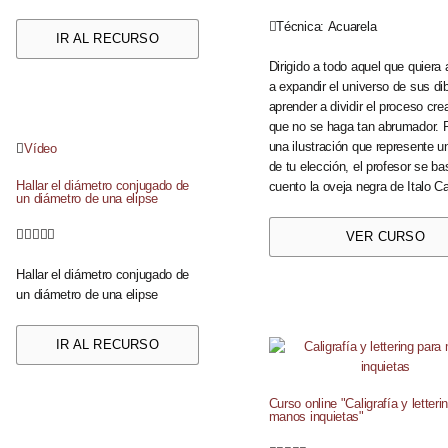
Técnica:
Acuarela
IR AL RECURSO
Dirigido a todo aquel que quiera
a expandir el universo de sus di
aprender a dividir el proceso cre
que no se haga tan abrumador. 
una ilustración que represente u
Vídeo
de tu elección, el profesor se ba
Hallar el diámetro conjugado de
cuento la oveja negra de Italo Ca
un diámetro de una elipse





VER CURSO
Hallar el diámetro conjugado de
un diámetro de una elipse
IR AL RECURSO
Curso online "Caligrafía y letteri
manos inquietas"