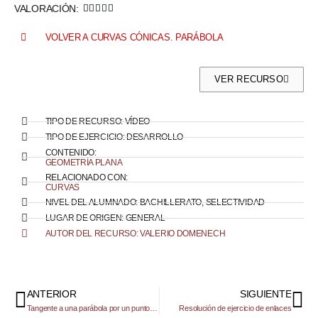
VALORACIÓN:





VOLVER A CURVAS CÓNICAS. PARÁBOLA
VER RECURSO
TIPO DE RECURSO:
VÍDEO
TIPO DE EJERCICIO:
DESARROLLO
CONTENIDO:
GEOMETRÍA PLANA
RELACIONADO CON:
CURVAS
NIVEL DEL ALUMNADO:
BACHILLERATO
,
SELECTIVIDAD
LUGAR DE ORIGEN:
GENERAL
AUTOR DEL RECURSO: VALERIO DOMENECH
ANTERIOR
SIGUIENTE
Tangente a una parábola por un punto de ella
Resolución de ejercicio de enlaces