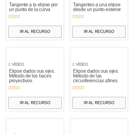
Tangente a la elipse por
Tangentes a una elipse
un punto de la curva
desde un punto exterior










IR AL RECURSO
IR AL RECURSO
VÍDEO
VÍDEO
Elipse dados sus ejes.
Elipse dados sus ejes.
Método de los haces
Método de las
proyectivos
circunferencias afines










IR AL RECURSO
IR AL RECURSO