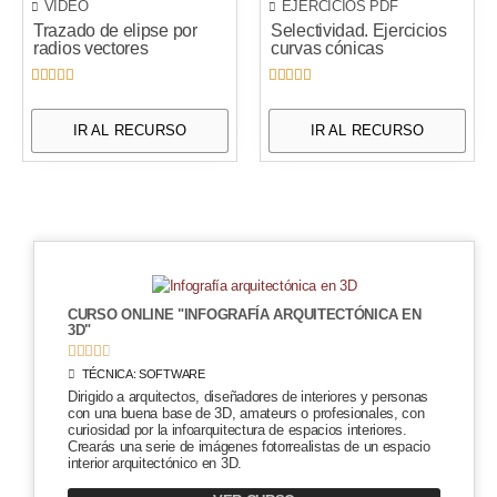
VÍDEO
EJERCICIOS PDF
Trazado de elipse por
Selectividad. Ejercicios
radios vectores
curvas cónicas










IR AL RECURSO
IR AL RECURSO
CURSO ONLINE "INFOGRAFÍA ARQUITECTÓNICA EN
3D"





TÉCNICA:
SOFTWARE
Dirigido a arquitectos, diseñadores de interiores y personas
con una buena base de 3D, amateurs o profesionales, con
curiosidad por la infoarquitectura de espacios interiores.
Crearás una serie de imágenes fotorrealistas de un espacio
interior arquitectónico en 3D.