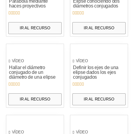
Parábola mediante
Elipse conociendo dos
haces proyectivos
diámetros conjugados










IR AL RECURSO
IR AL RECURSO
VÍDEO
VÍDEO
Hallar el diámetro
Definir los ejes de una
conjugado de un
elipse dados los ejes
diámetro de una elipse
conjugados










IR AL RECURSO
IR AL RECURSO
VÍDEO
VÍDEO