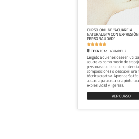
ONLINE "INTRODUCCIÓN AL
CURSO ONLINE "ACUARELA
ARTÍSTICO DE LA FIGURA
NATURALISTA CON EXPRESIÓN
A"
PERSONALIDAD"







ICA:
GRAFITO
TÉCNICA:
ACUARELA
 a diseñadores, dibujantes o
Dirigido a quienes deseen utiliza
de la ilustración que desean
acuarelas como medio de trabajo
ar el uso de la figura humana en su
personas que busquen potencia
de una manera simple, o para
composiciones o descubrir una 
onar su trabajo. Harás un dibujo
técnica creativa. Aprenderás téc
 de la figura humana a partir de
acuarela para crear una pintura c
o en vivo.
expresividad y ligereza.
VER CURSO
VER CURSO