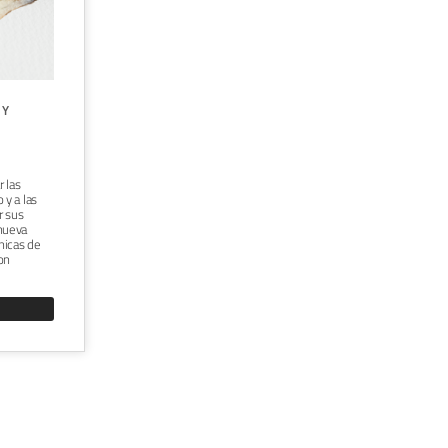
CURSO ONLINE "INTRODUCCIÓN AL
 Y
RETRATO REALISTA AL ÓLEO"





TÉCNICA:
ÓLEO
Dirigido a cualquier persona con ganas de
r las
aprender y empezar a pintar al óleo.
 y a las
Realizarás un retrato con óleos cuidando
r sus
cada detalle y dando profundidad a las
nueva
formas del rostro. No será necesario tener
nicas de
conocimientos previos.
on
VER CURSO