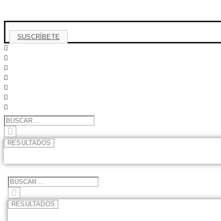
Ir
al
contenido
SUSCRÍBETE
Search
...
RESULTADOS
Search
...
RESULTADOS