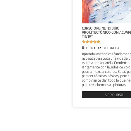
ONLINE "RETRATO ARTÍSTICO AL
CURSO ONLINE "DIBUJO
CILLO: CREANDO ATMÓSFERAS"
ARQUITECTÓNICO CON ACUAR
TINTA"







ICA:
CARBONCILLO
TÉCNICA:
ACUARELA
a ilustradores y a cualquier
Aprenda las técnicas fundament
 que desee mejorar sus
necesita para toda una vida de p
iones o retratos aprendiendo y
exitosa con acuarela. Comience
entando con diferentes técnicas
lentamente con lavados de color
cillo. Crearás un retrato al
pase a mezclar colores. Estas p
llo contemporáneo, utilizando
parecer técnicas básicas, pero 
erramientas para lograr una
combinan te dan todo lo que ne
a llena de fuerza y misterio.
para crear hermosas pinturas.
VER CURSO
VER CURSO