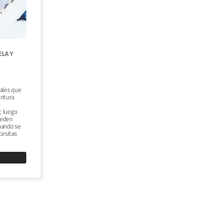
CURSO ONLINE "LETTERING DE GRAN
ELA Y
FORMATO"





TÉCNICA:
ACRÍLICO
Dirigido a diseñadores, ilustradores,
ales que
decoradores, muralistas con interés por el
intura
lettering y quieran trasladarlo del papel a
otros soportes de mayor escala.
, luego
Desarrollarás un proyecto de lettering
ueden
basándote en un diseño propio y la
cuando se
escalarás y pintarás manualmente para
cesitas
conseguir un gran cartel.
VER CURSO