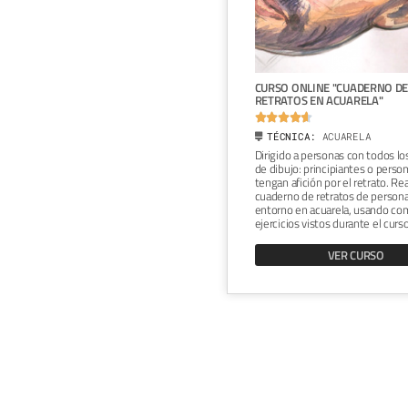
ONLINE "ILUSTRACIÓN
CURSO ONLINE "CUADERNO D
LISTA CON ROTULADORES"
RETRATOS EN ACUARELA"







ICA:
FINELINER
TÉCNICA:
ACUARELA
so es para cualquier persona
Dirigido a personas con todos lo
da en el dibujo, que quiera
de dibujo: principiantes o perso
 más y mejorar sus habilidades.
tengan afición por el retrato. Rea
un dibujo surrealista con
cuaderno de retratos de persona
res, combinando un animal y un
entorno en acuarela, usando com
ejercicios vistos durante el curso
VER CURSO
VER CURSO