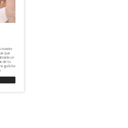
E
CURSO ONLINE "FUNDAMENTOS DEL
DIBUJO DE PERSONAS A PARTIR DE LA
IMAGINACIÓN"





TÉCNICA:
GRAFITO
s niveles
A cualquier persona interesada en dibujar
nas que
personas y lugares. Dibujarás una escena
lizarás un
imaginaria con varios personajes en
s de tu
acción. Aprenderás a configurar tu escena
o guía los
y a encajar a tus personajes en ella.
.
VER CURSO