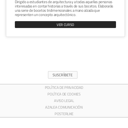
Dirigido a estudiantes de arquitectura y a todas aquellas personas
interesadas en contar historias a través de sus bocetos. Elaborarás
una serie de bocetos tridimensionales a mano alzada que
representen un concepto arquitectónico.
VER CURSO
SUSCRÍBETE
POLÍTICA DE PRIVACIDAD
POLÍTICA DE COOKIES
AVISO LEGAL
AZALEA COMUNICACIÓN
POSTERLIKE