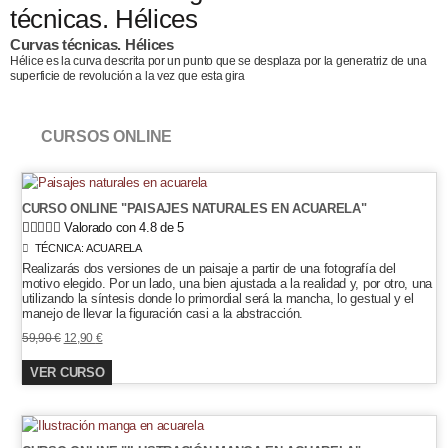
técnicas. Hélices
Curvas técnicas. Hélices
Hélice es la curva descrita por un punto que se desplaza por la generatriz de una
superficie de revolución a la vez que esta gira
CURSOS ONLINE
CURSO ONLINE "PAISAJES NATURALES EN ACUARELA"





Valorado con 4.8 de 5
TÉCNICA:
ACUARELA
Realizarás dos versiones de un paisaje a partir de una fotografía del
motivo elegido. Por un lado, una bien ajustada a la realidad y, por otro, una
utilizando la síntesis donde lo primordial será la mancha, lo gestual y el
manejo de llevar la figuración casi a la abstracción.
El
El
59,90
€
12,90
€
precio
precio
VER CURSO
original
actual
era:
es:
59,90 €.
12,90 €.