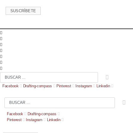
Ir
al
SUSCRÍBETE
contenido
Search
...
Facebook
Drafting-compass
Pinterest
Instagram
Linkedin
Search
...
Facebook
Drafting-compass
Pinterest
Instagram
Linkedin