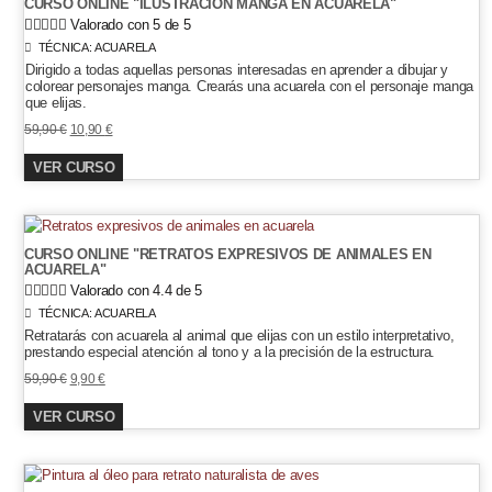
CURSO ONLINE "ILUSTRACIÓN MANGA EN ACUARELA"





Valorado con 5 de 5
TÉCNICA:
ACUARELA
Dirigido a
todas aquellas personas interesadas en aprender a dibujar y
colorear personajes manga. Crearás una acuarela con el personaje manga
que elijas.
El
El
59,90
€
10,90
€
precio
precio
VER CURSO
original
actual
era:
es:
59,90 €.
10,90 €.
CURSO ONLINE "RETRATOS EXPRESIVOS DE ANIMALES EN
ACUARELA"





Valorado con 4.4 de 5
TÉCNICA:
ACUARELA
Retratarás con acuarela al animal que elijas con un estilo interpretativo,
prestando especial atención al tono y a la precisión de la estructura.
El
El
59,90
€
9,90
€
precio
precio
VER CURSO
original
actual
era:
es:
59,90 €.
9,90 €.