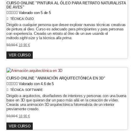
CURSO ONLINE "PINTURA AL ÓLEO PARA RETRATO NATURALISTA
DE AVES"





Valorado con 5 de 5
TÉCNICA:
ÓLEO
Dirigido a cualquier persona que desee explorar nuevas técnicas creativas
de pintura al óleo. Curso es adecuado para principiantes y para personas
con experiencia. Crearás un retrato al óleo de un ave usando el
método
sight-size
y la técnica
alla prima
.
El
El
59,90
€
19,90
€
precio
precio
VER CURSO
original
actual
era:
es:
59,90 €.
19,90 €.
CURSO ONLINE "ANIMACIÓN ARQUITECTÓNICA EN 3D"





Valorado con 4.6 de 5
TÉCNICA:
SOFTWARE
Dirigido a arquitectos, diseñadores de interiores y personas con una buena
base en 3D que quieran dar un paso más allá en la creación de vídeo.
Crearás una animación 3D arquitectónica fotorrealista de un interior
previamente creado.
El
El
59,90
€
18,90
€
precio
precio
VER CURSO
original
actual