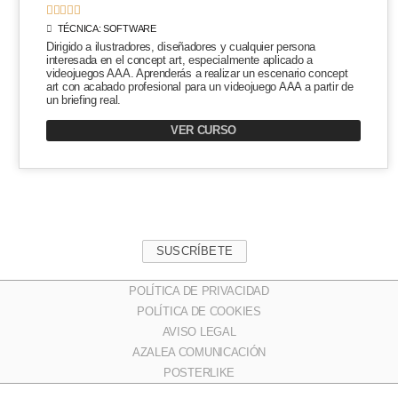





TÉCNICA:
SOFTWARE
Dirigido a ilustradores, diseñadores y cualquier persona
interesada en el concept art, especialmente aplicado a
videojuegos AAA. Aprenderás a realizar un escenario concept
art con acabado profesional para un videojuego AAA a partir de
un briefing real.
VER CURSO
SUSCRÍBETE
POLÍTICA DE PRIVACIDAD
POLÍTICA DE COOKIES
AVISO LEGAL
AZALEA COMUNICACIÓN
POSTERLIKE