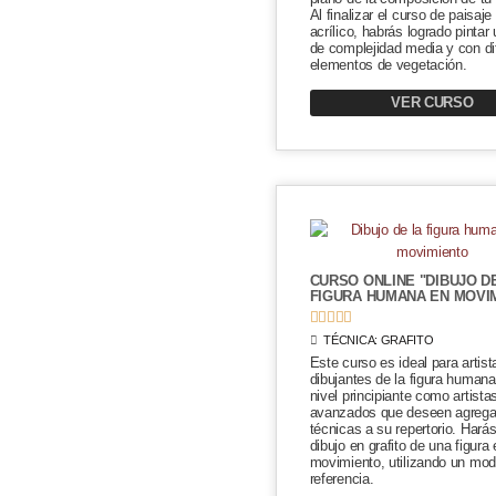
Al finalizar el curso de paisaje
acrílico, habrás logrado pintar
de complejidad media y con di
elementos de vegetación.
VER CURSO
CURSO ONLINE "DIBUJO D
FIGURA HUMANA EN MOVI





TÉCNICA:
GRAFITO
Este curso es ideal para artist
dibujantes de la figura humana
nivel principiante como artist
avanzados que deseen agrega
técnicas a su repertorio. Hará
dibujo en grafito de una figura 
movimiento, utilizando un mo
referencia.