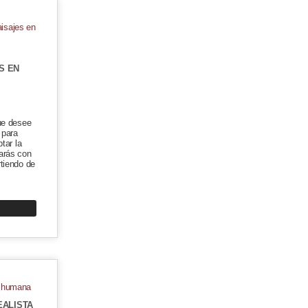
S
S EN
ue desee
 para
tar la
arás con
rtiendo de
EALISTA