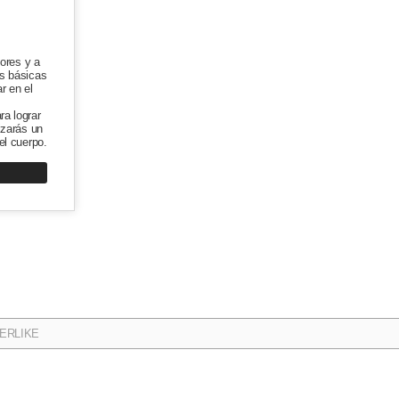
dores y a
es básicas
r en el
a lograr
izarás un
el cuerpo.
ERLIKE