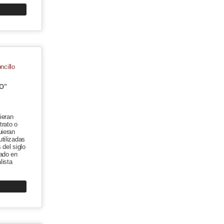
O"
ieran
trato o
uieran
tilizadas
 del siglo
sado en
lista