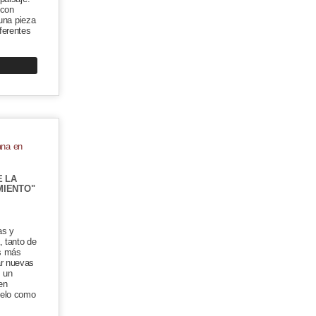
 con
 una pieza
ferentes
E LA
MIENTO"
as y
, tanto de
as más
r nuevas
s un
en
delo como