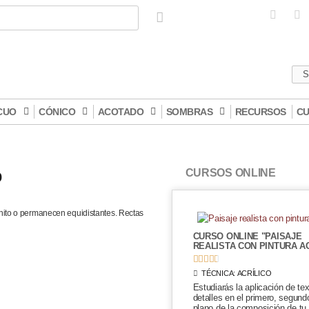
S
CUO
CÓNICO
ACOTADO
SOMBRAS
RECURSOS
CU
o
CURSOS ONLINE
inito o permanecen equidistantes. Rectas
CURSO ONLINE "PAISAJE
REALISTA CON PINTURA AC





TÉCNICA:
ACRÍLICO
Estudiarás la aplicación de te
detalles en el primero, segundo
plano de la composición de tu 