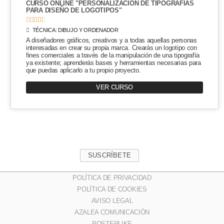
CURSO ONLINE "PERSONALIZACIÓN DE TIPOGRAFÍAS
PARA DISEÑO DE LOGOTIPOS"





TÉCNICA:
DIBUJO Y ORDENADOR
A diseñadores gráficos, creativos y a todas aquellas personas
interesadas en crear su propia marca. Crearás un logotipo con
fines comerciales a través de la manipulación de una tipografía
ya existente; aprenderás bases y herramientas necesarias para
que puedas aplicarlo a tu propio proyecto.
VER CURSO
SUSCRÍBETE
POLÍTICA DE PRIVACIDAD
POLÍTICA DE COOKIES
AVISO LEGAL
AZALEA COMUNICACIÓN
POSTERLIKE