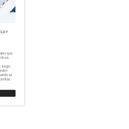
CURSO ONLINE "VISUALIZACIÓN
ARQUITECTÓNICA CON 3DS MAX Y
CORONA RENDERER DESDE CERO"
ELA Y





TÉCNICA:
SOFTWARE
Pack de cursos muy recomendados para
introducirte en 3DsMax y Corona Renderer
desde cero. Explicaciones muy claras y
ales que
contenido de las sesiones muy
intura
interesante. Resulta muy fácil seguir las
indicaciones.
, luego
ueden
VER CURSO
cuando se
cesitas