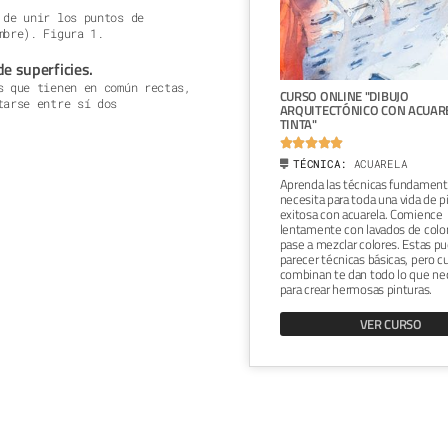
 de unir los puntos de
mbre). Figura 1.
de superficies.
s que tienen en común rectas,
ONLINE "ILUSTRACIÓN
CURSO ONLINE "DIBUJO
tarse entre sí dos
CA CON ACUARELA"
ARQUITECTÓNICO CON ACUAR
TINTA"







ICA:
ACUARELA
TÉCNICA:
ACUARELA
ás a aplicar luces y sombras con
Aprenda las técnicas fundament
 para crear volumen en tus
necesita para toda una vida de p
iones. Crearás una ilustración de
exitosa con acuarela. Comience
ión botánica, a partir de una flor
lentamente con lavados de color
e te servirá como punto de partida
pase a mezclar colores. Estas p
eñar un set de papelería.
parecer técnicas básicas, pero 
combinan te dan todo lo que ne
VER CURSO
para crear hermosas pinturas.
VER CURSO