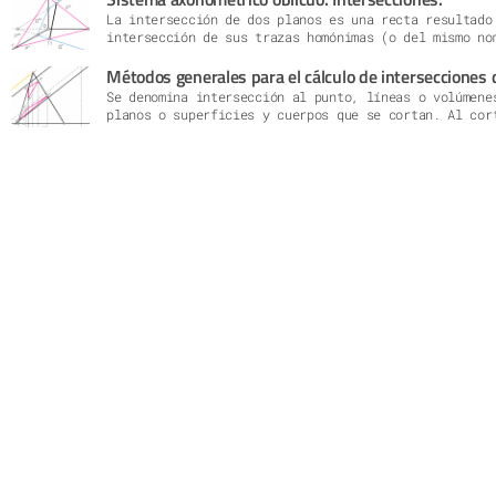
La intersección de dos planos es una recta resultado
intersección de sus trazas homónimas (o del mismo no
Métodos generales para el cálculo de intersecciones 
Se denomina intersección al punto, líneas o volúmene
CURSO 
planos o superficies y cuerpos que se cortan. Al cor
BOTÁNI



TÉCN
Aprender
acuarela
ilustrac
composic
real, qu
para dis