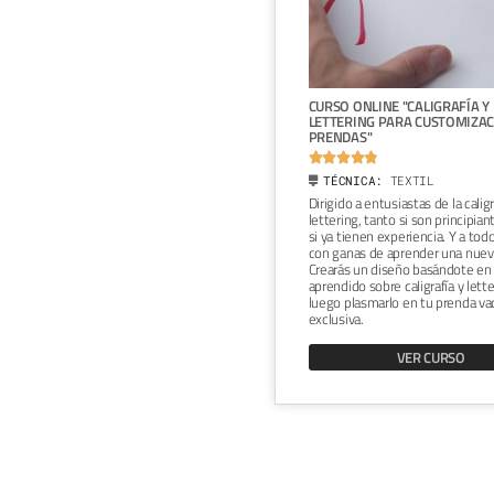
NLINE "LETTERING DIGITAL
CURSO ONLINE "CALIGRAFÍA Y
NA IDENTIDAD VISUAL"
LETTERING PARA CUSTOMIZAC
PRENDAS"







ICA:
DIBUJO Y ORDENADOR
TÉCNICA:
TEXTIL
 a diseñadores gráficos
Dirigido a entusiastas de la caligr
dos en fortalecer sus
lettering, tanto si son principi
entos tipográficos desde el
si ya tienen experiencia. Y a tod
, como a principiantes interesados
con ganas de aprender una nueva
ducirse en el mundo del
lettering
. A
Crearás un diseño basándote en 
e tu
lettering
crearás un logotipo
aprendido sobre caligrafía y lette
esentará la identidad visual de tu
luego plasmarlo en tu prenda v
exclusiva.
VER CURSO
VER CURSO