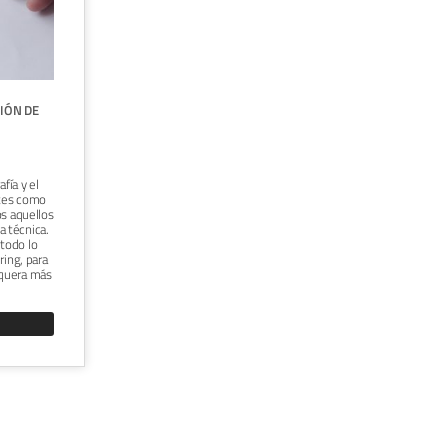
CURSO ONLINE "INTRODUCCIÓN AL
IÓN DE
HAND LETTERING: COMPOSICIÓN DE
LETRAS COLORIDAS"





TÉCNICA:
ROTULADOR
afía y el
Dirigido a quienes deseen iniciarse en el
antes como
arte del
lettering
. Aunque se trate de un
os aquellos
curso de iniciación, las personas más
 técnica.
experimentadas también aprenderán
todo lo
nuevos conceptos. Ilustrarás una cita
ring, para
inspiradora gracias a las técnicas de
hand
aquera más
lettering
y aprenderás a digitalizarla para
compartirla.
VER CURSO