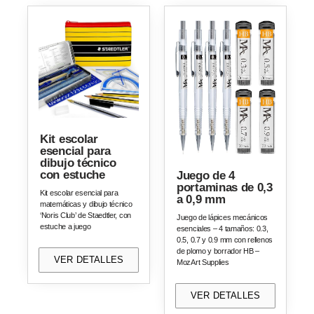
Kit escolar
esencial para
dibujo técnico
con estuche
Juego de 4
portaminas de 0,3
Kit escolar esencial para
a 0,9 mm
matemáticas y dibujo técnico
‘Noris Club’ de Staedtler, con
Juego de lápices mecánicos
estuche a juego
esenciales – 4 tamaños: 0.3,
0.5, 0.7 y 0.9 mm con rellenos
de plomo y borrador HB –
VER DETALLES
MozArt Supplies
VER DETALLES