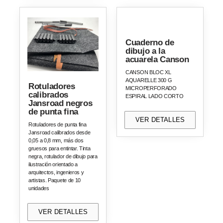
Cuaderno de
dibujo a la
acuarela Canson
CANSON BLOC XL
AQUARELLE 300 G
Rotuladores
MICROPERFORADO
calibrados
ESPIRAL LADO CORTO
Jansroad negros
de punta fina
VER DETALLES
Rotuladores de punta fina
Jansroad calibrados desde
0,05 a 0,8 mm, más dos
gruesos para entintar. Tinta
negra, rotulador de dibujo para
ilustración orientado a
arquitectos, ingenieros y
artistas. Paquete de 10
unidades
VER DETALLES