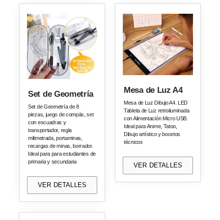
Mesa de Luz A4
Set de Geometría
Mesa de Luz Dibujo A4. LED
Set de Geometría de 8
Tableta de Luz retroiluminada
piezas, juego de compás, set
con Alimentación Micro USB.
con escuadras y
Ideal para Anime, Tatoo,
transportador, regla
Dibujo artístico y bocetos
milimetrada, portaminas,
técnicos
recargas de minas, borrador.
Ideal para para estudiantes de
primaria y secundaria
VER DETALLES
VER DETALLES