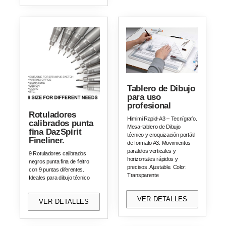
Tablero de Dibujo
para uso
profesional
Rotuladores
Himimi Rapid-A3 – Tecnígrafo.
calibrados punta
Mesa-tablero de Dibujo
fina DazSpirit
técnico y croquización portátil
Fineliner.
de formato A3. Movimientos
paralelos verticales y
9 Rotuladores calibrados
horizontales rápidos y
negros punta fina de fieltro
precisos. Ajustable. Color:
con 9 puntas diferentes.
Transparente
Ideales para dibujo técnico
VER DETALLES
VER DETALLES