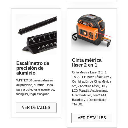
Cinta métrica
Escalímetro de
láser 2 en 1
precisión de
aluminio
Cinta Métrica Láser 2 En 1,
TACKLIFE Metro Láser 40m y
WINTEX 30 cm escalímetro
Combinación de Cinta Métrica
de precisión, aluminio – ideal
5m, 2 Apertura Láser, HD y
para arquitectos e ingenieros,
LCD Pantalla, Autoblocante,
triangular, regla triangular
Gancho Activo, con 2 AAA
Baterías y 1 Destornillador -
TM-L01
VER DETALLES
VER DETALLES