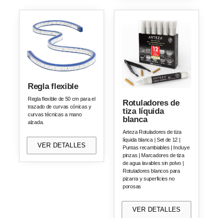
Regla flexible
Regla flexible de 50 cm para el
Rotuladores de
trazado de curvas cónicas y
tiza líquida
curvas técnicas a mano
blanca
alzada.
Arteza Rotuladores de tiza
líquida blanca | Set de 12 |
VER DETALLES
Puntas recambiables | Incluye
pinzas | Marcadores de tiza
de agua lavables sin polvo |
Rotuladores blancos para
pizarra y superficies no
porosas
VER DETALLES