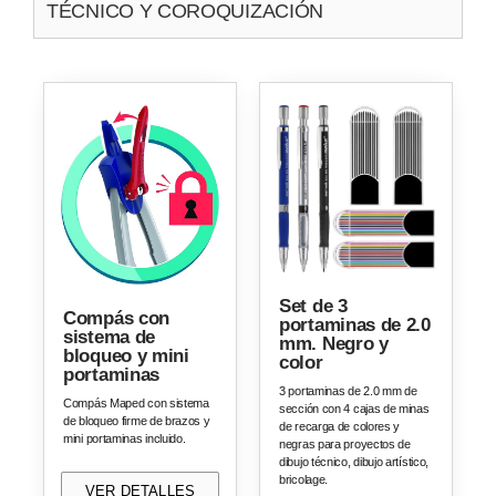
TÉCNICO Y COROQUIZACIÓN
Set de 3
Compás con
portaminas de 2.0
sistema de
mm. Negro y
bloqueo y mini
color
portaminas
3 portaminas de 2.0 mm de
Compás Maped con sistema
sección con 4 cajas de minas
de bloqueo firme de brazos y
de recarga de colores y
mini portaminas incluido.
negras para proyectos de
dibujo técnico, dibujo artístico,
bricolage.
VER DETALLES