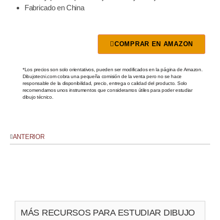
Fabricado en China
COMPRAR EN AMAZON
*Los precios son solo orientativos, pueden ser modificados en la página de Amazon.
Dibujotecni.com cobra una pequeña comisión de la venta pero no se hace
responsable de la disponibilidad, precio, entrega o calidad del producto. Solo
recomendamos unos instrumentos que consideramos útiles para poder estudiar
dibujo técnico.
ANTERIOR
MÁS RECURSOS PARA ESTUDIAR DIBUJO