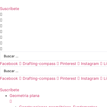
Ir
al
Suscríbete
contenido
Search
...
Facebook
Drafting-compass
Pinterest
Instagram
L
Search
...
Facebook
Drafting-compass
Pinterest
Instagram
L
Suscríbete
Geometria plana