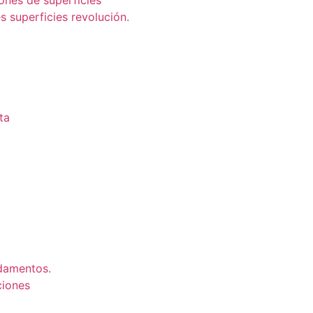
ones de superficies
s superficies revolución.
ta
damentos.
ciones