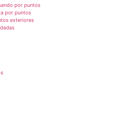
asando por puntos
cta por puntos
ntos exteriores
s dadas
os