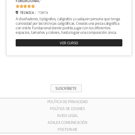
FUNDACIONAL"





TÉCNICA:
TINTA
A diseñadores, tipógrafos, calígrafos y cualquier persona que tenga
curiosidad por las técnicas caligráficas. Crearás una pieza caligráfica
con estilo Fundacional donde podrás jugar con los diferentes
espacios, tamaños y colores, hasta lograr una composición única.
VER CURSO
SUSCRÍBETE
POLÍTICA DE PRIVACIDAD
POLÍTICA DE COOKIES
AVISO LEGAL
AZALEA COMUNICACIÓN
POSTERLIKE