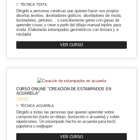
TÉCNICA:
TEXTIL
Dirigido a personas creativas que quieran hacer sus propios
diseños textiles, diseñadores gráficos, diseñadores de moda,
ilustradores, pintores… o sencillamente gente con ganas de
aprender cosas y crear a partir del dibujo manual tejidos para
moda. Elaborarás estampados geométricos con textura y a
rotulador.
VER CURSO
CURSO ONLINE "CREACIÓN DE ESTAMPADOS EN
ACUARELA"





TÉCNICA:
ACUARELA
Dirigido a todas las personas que quieran aprender sobre
composición (tanto en dibujo, ilustración o acuarela) y sobre
repeticiones. Un estampado hecho en acuarela para textil,
papelería o
wallpaper
.
VER CURSO