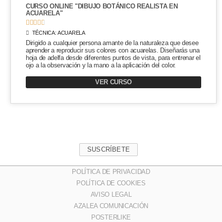
CURSO ONLINE "DIBUJO BOTÁNICO REALISTA EN
ACUARELA"





TÉCNICA:
ACUARELA
Dirigido a cualquier persona amante de la naturaleza que desee
aprender a reproducir sus colores con acuarelas. Diseñarás una
hoja de adelfa desde diferentes puntos de vista, para entrenar el
ojo a la observación y la mano a la aplicación del color.
VER CURSO
SUSCRÍBETE
POLÍTICA DE PRIVACIDAD
POLÍTICA DE COOKIES
AVISO LEGAL
AZALEA COMUNICACIÓN
POSTERLIKE