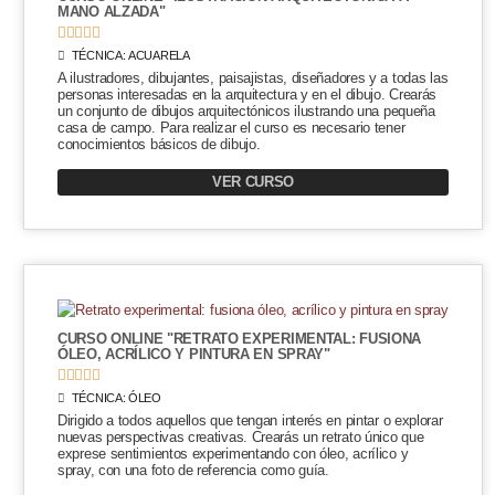
MANO ALZADA"





TÉCNICA:
ACUARELA
A ilustradores, dibujantes, paisajistas, diseñadores y a todas las
personas interesadas en la arquitectura y en el dibujo. Crearás
un conjunto de dibujos arquitectónicos ilustrando una pequeña
casa de campo. Para realizar el curso es necesario tener
conocimientos básicos de dibujo.
VER CURSO
CURSO ONLINE "RETRATO EXPERIMENTAL: FUSIONA
ÓLEO, ACRÍLICO Y PINTURA EN SPRAY"





TÉCNICA:
ÓLEO
Dirigido a todos aquellos que tengan interés en pintar o explorar
nuevas perspectivas creativas. Crearás un retrato único que
exprese sentimientos experimentando con óleo, acrílico y
spray, con una foto de referencia como guía.