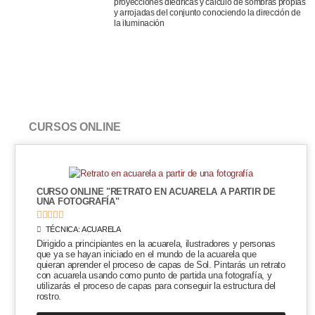
proyecciones diédricas y cálculo de sombras propias
y arrojadas del conjunto conociendo la dirección de
la iluminación
CURSOS ONLINE
CURSO ONLINE "RETRATO EN ACUARELA A PARTIR DE
UNA FOTOGRAFÍA"





TÉCNICA:
ACUARELA
Dirigido a principiantes en la acuarela, ilustradores y personas
que ya se hayan iniciado en el mundo de la acuarela que
quieran aprender el proceso de capas de Sol. Pintarás un retrato
con acuarela usando como punto de partida una fotografía, y
utilizarás el proceso de capas para conseguir la estructura del
rostro.