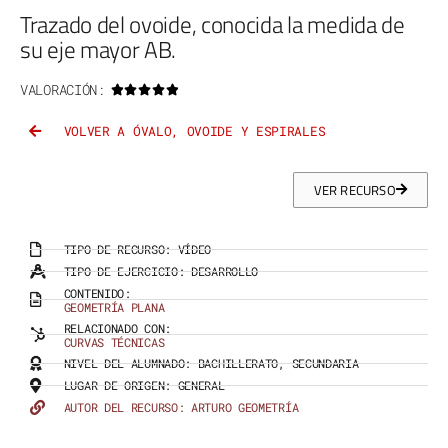
Trazado del ovoide, conocida la medida de
su eje mayor AB.
VALORACIÓN:





VOLVER A ÓVALO, OVOIDE Y ESPIRALES
VER RECURSO
TIPO DE RECURSO:
VÍDEO
TIPO DE EJERCICIO:
DESARROLLO
CONTENIDO:
GEOMETRÍA PLANA
RELACIONADO CON:
CURVAS TÉCNICAS
NIVEL DEL ALUMNADO:
BACHILLERATO
,
SECUNDARIA
LUGAR DE ORIGEN:
GENERAL
AUTOR DEL RECURSO: ARTURO GEOMETRÍA