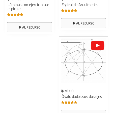
Láminas con ejercicios de
Espiral de Arquímedes
espirales










IR AL RECURSO
IR AL RECURSO
VÍDEO
Óvalo dados sus dos ejes




