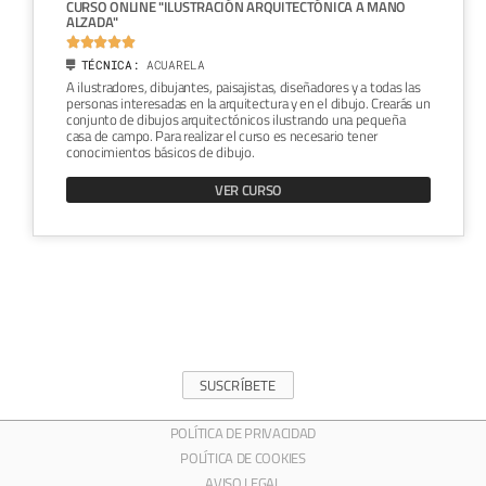
CURSO ONLINE "ILUSTRACIÓN ARQUITECTÓNICA A MANO
ALZADA"





TÉCNICA:
ACUARELA
A ilustradores, dibujantes, paisajistas, diseñadores y a todas las
personas interesadas en la arquitectura y en el dibujo. Crearás un
conjunto de dibujos arquitectónicos ilustrando una pequeña
casa de campo. Para realizar el curso es necesario tener
conocimientos básicos de dibujo.
VER CURSO
SUSCRÍBETE
POLÍTICA DE PRIVACIDAD
POLÍTICA DE COOKIES
AVISO LEGAL