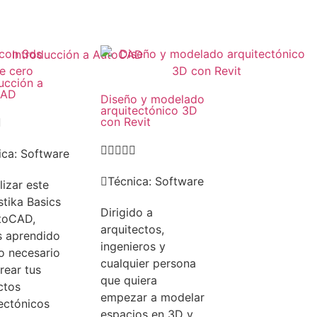
ucción a
CAD
Diseño y modelado
arquitectónico 3D
con Revit






ica:
Software
Técnica:
Software
alizar este
tika Basics
Dirigido a
toCAD,
arquitectos,
s aprendido
ingenieros y
o necesario
cualquier persona
rear tus
que quiera
ctos
empezar a modelar
ectónicos
espacios en 3D y