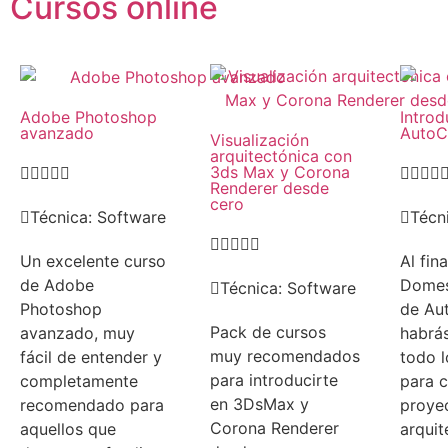
Cursos online
Adobe Photoshop
Introd
avanzado
Auto
Visualización
arquitectónica con
3ds Max y Corona









Renderer desde
cero
Técnica:
Software
Técn





Un excelente curso
Al fin
de Adobe
Domes
Técnica:
Software
Photoshop
de Au
Pack de cursos
avanzado, muy
habrá
muy recomendados
fácil de entender y
todo l
para introducirte
completamente
para c
en 3DsMax y
recomendado para
proye
Corona Renderer
aquellos que
arquit