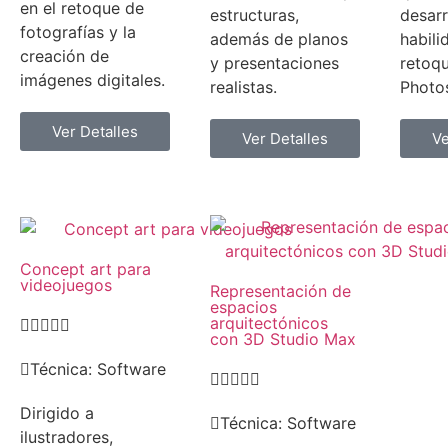
en el retoque de
estructuras,
desarr
fotografías y la
además de planos
habili
creación de
y presentaciones
retoqu
imágenes digitales.
realistas.
Photo
Ver Detalles
Ver Detalles
Ve
Concept art para
videojuegos
Representación de
espacios
arquitectónicos





con 3D Studio Max
Técnica:
Software





Dirigido a
Técnica:
Software
ilustradores,