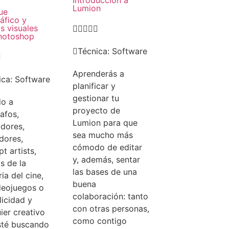
Introducción a
Lumion
ue
áfico y
s visuales





hotoshop
Técnica:
Software

Aprenderás a
ica:
Software
planificar y
gestionar tu
do a
proyecto de
afos,
Lumion para que
dores,
sea mucho más
adores,
cómodo de editar
t artists,
y, además, sentar
as de la
las bases de una
ria del cine,
buena
deojuegos o
colaboración: tanto
licidad y
con otras personas,
ier creativo
como contigo
sté buscando