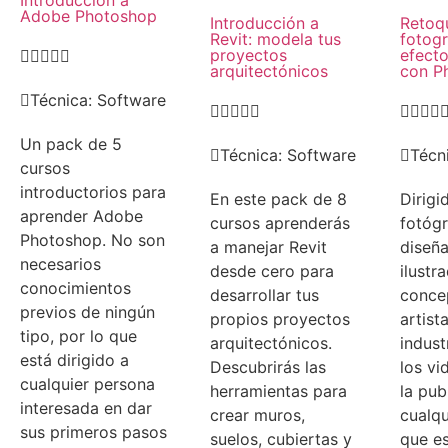
Introducción a
Adobe Photoshop
Introducción a
Retoq
Revit: modela tus
fotogr
proyectos
efecto





arquitectónicos
con P
Técnica:
Software









Un pack de 5
Técnica:
Software
Técn
cursos
introductorios para
En este pack de 8
Dirigi
aprender Adobe
cursos aprenderás
fotógr
Photoshop. No son
a manejar Revit
diseña
necesarios
desde cero para
ilustr
conocimientos
desarrollar tus
concep
previos de ningún
propios proyectos
artist
tipo, por lo que
arquitectónicos.
indust
está dirigido a
Descubrirás las
los vi
cualquier persona
herramientas para
la pub
interesada en dar
crear muros,
cualqu
sus primeros pasos
suelos, cubiertas y
que e