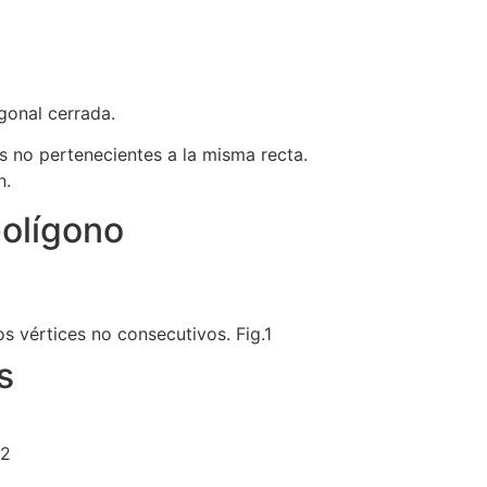
igonal cerrada.
s no pertenecientes a la misma recta.
n.
polígono
vértices no consecutivos. Fig.1
s
.2