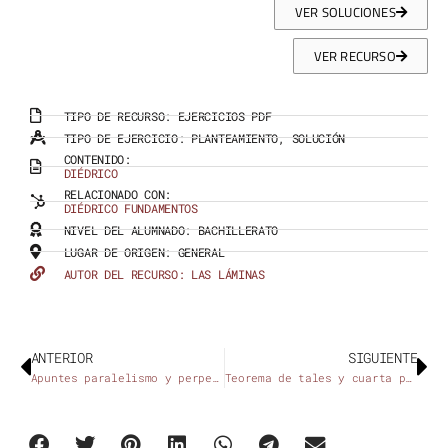
VER SOLUCIONES
VER RECURSO
TIPO DE RECURSO:
EJERCICIOS PDF
TIPO DE EJERCICIO:
PLANTEAMIENTO
,
SOLUCIÓN
CONTENIDO:
DIÉDRICO
RELACIONADO CON:
DIÉDRICO FUNDAMENTOS
NIVEL DEL ALUMNADO:
BACHILLERATO
LUGAR DE ORIGEN:
GENERAL
AUTOR DEL RECURSO: LAS LÁMINAS
ANTERIOR
SIGUIENTE
Apuntes paralelismo y perpendicularidad en Sistema Diédrico
Teorema de tales y cuarta proporcional