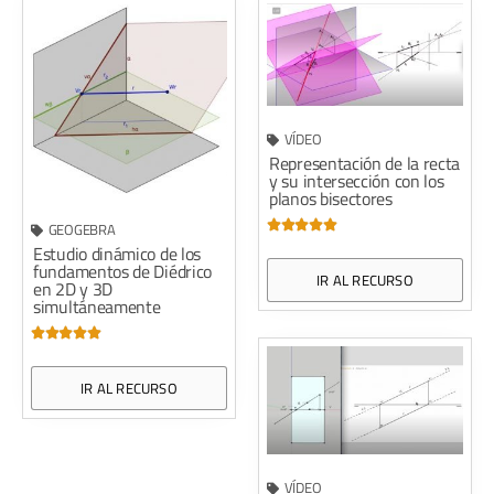
VÍDEO
Representación de la recta
y su intersección con los
planos bisectores





GEOGEBRA
Estudio dinámico de los
fundamentos de Diédrico
IR AL RECURSO
en 2D y 3D
simultáneamente





IR AL RECURSO
VÍDEO