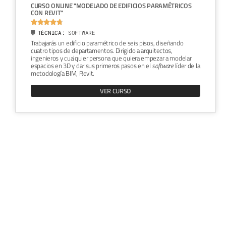
CURSO ONLINE "MODELADO DE EDIFICIOS PARAMÉTRICOS
CON REVIT"





TÉCNICA:
SOFTWARE
Trabajarás un edificio paramétrico de seis pisos, diseñando
cuatro tipos de departamentos. Dirigido a arquitectos,
ingenieros y cualquier persona que quiera empezar a modelar
espacios en 3D y dar sus primeros pasos en el
software
líder de la
metodología BIM, Revit.
VER CURSO