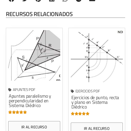
RECURSOS RELACIONADOS
APUNTES PDF
EJERCICIOS PDF
Apuntes paralelismo y
Ejercicios de punto, recta
perpendicularidad en
y plano en Sistema
Sistema Diédrico
Diédrico










IR AL RECURSO
IR AL RECURSO