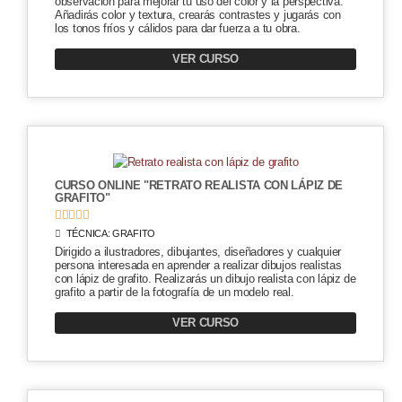
observación para mejorar tu uso del color y la perspectiva.
Añadirás color y textura, crearás contrastes y jugarás con
los tonos fríos y cálidos para dar fuerza a tu obra.
VER CURSO
CURSO ONLINE "RETRATO REALISTA CON LÁPIZ DE
GRAFITO"





TÉCNICA:
GRAFITO
Dirigido a ilustradores, dibujantes, diseñadores y cualquier
persona interesada en aprender a realizar dibujos realistas
con lápiz de grafito. Realizarás un dibujo realista con lápiz de
grafito a partir de la fotografía de un modelo real.
VER CURSO