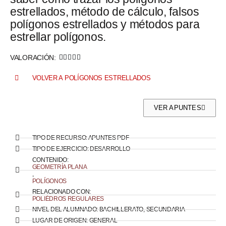
estrellados, método de cálculo, falsos
polígonos estrellados y métodos para
estrellar polígonos.
VALORACIÓN:





VOLVER A POLÍGONOS ESTRELLADOS
VER APUNTES
TIPO DE RECURSO:
APUNTES PDF
TIPO DE EJERCICIO:
DESARROLLO
CONTENIDO:
GEOMETRÍA PLANA
,
POLÍGONOS
RELACIONADO CON:
POLIÉDROS REGULARES
NIVEL DEL ALUMNADO:
BACHILLERATO
,
SECUNDARIA
LUGAR DE ORIGEN:
GENERAL