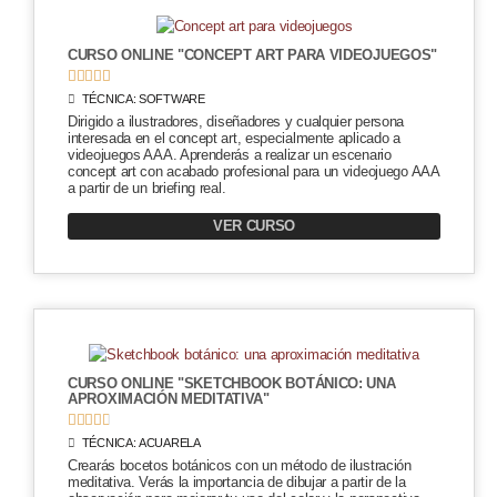
CURSO ONLINE "CONCEPT ART PARA VIDEOJUEGOS"





TÉCNICA:
SOFTWARE
Dirigido a ilustradores, diseñadores y cualquier persona
interesada en el concept art, especialmente aplicado a
videojuegos AAA. Aprenderás a realizar un escenario
concept art con acabado profesional para un videojuego AAA
a partir de un briefing real.
VER CURSO
CURSO ONLINE "SKETCHBOOK BOTÁNICO: UNA
APROXIMACIÓN MEDITATIVA"





TÉCNICA:
ACUARELA
Crearás bocetos botánicos con un método de ilustración
meditativa. Verás la importancia de dibujar a partir de la